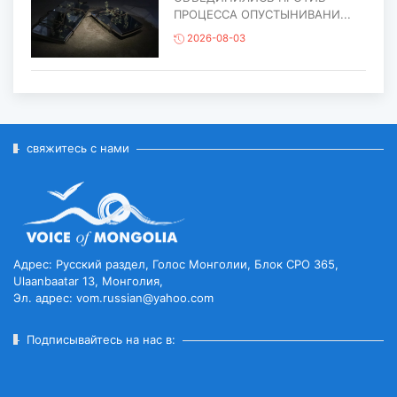
ПРОЦЕССА ОПУСТЫНИВАНИ...
2026-08-03
ЕЩЁ ОДИН ОБЪЕКТ МОНГОЛИИ
ВКЛЮЧЁН В СПИСОК
ВСЕМИРНОГО НАСЛЕД...
2026-07-27
свяжитесь с нами
ГЛАВА ГОСУДАРСТВА ПОСЕТИЛ
ГОРОД ЭРДЭНЭТ ПО СЛУЧАЮ
ЕГО ЮБИЛЕ...
2026-07-27
Адрес: Русский раздел, Голос Монголии, Блок CPO 365,
Ulaanbaatar 13, Монголия,
Эл. адрес: vom.russian@yahoo.com
ЧИСЛЕННОСТЬ ПОГОЛОВЬЯ
СКОТА ДОСТИГЛО 78
МИЛЛИОНОВ...
Подписывайтесь на нас в:
2026-07-27