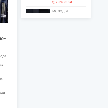
2026-08-03
МОЛОДЫЕ
ХУДОЖНИКИ
ОБЪЕДИНИЛИСЬ
ПРОТИВ ПРОЦЕССА
ОПУСТЫНИВАНИ...
2026-08-03
но-
ЕЩЁ ОДИН ОБЪЕКТ
МОНГОЛИИ
ВКЛЮЧЁН В СПИСОК
вода
ВСЕМИРНОГО
НАСЛЕД...
для
2026-07-27
и.
ГЛАВА
ГОСУДАРСТВА
ПОСЕТИЛ ГОРОД
ода
ЭРДЭНЭТ ПО
СЛУЧАЮ ЕГО
ЮБИЛЕ...