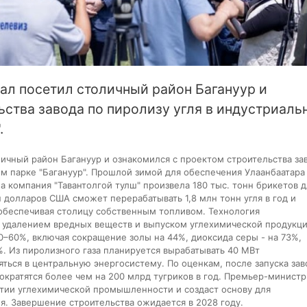
л посетил столичный район Багануур и
ьства завода по пиролизу угля в индустриаль
.
чный район Багануур и ознакомился с проектом строительства за
ом парке "Багануур". Прошлой зимой для обеспечения Улаанбаатара
 а компания "Тавантолгой тулш" произвела 180 тыс. тонн брикетов 
 долларов США сможет перерабатывать 1,8 млн тонн угля в год и
 обеспечивая столицу собственным топливом. Технология
с удалением вредных веществ и выпуском углехимической продукци
50–60%, включая сокращение золы на 44%, диоксида серы - на 73%,
3%. Из пиролизного газа планируется вырабатывать 40 МВт
яться в центральную энергосистему. По оценкам, после запуска зав
ократятся более чем на 200 млрд тугриков в год. Премьер-министр
итии углехимической промышленности и создаст основу для
ля. Завершение строительства ожидается в 2028 году.