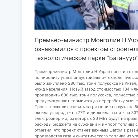
Премьер-министр Монголии Н.Учра
ознакомился с проектом строител
технологическом парке "Багануур"
Премьер-министр Монголии Н.Учрал посетил столи
по пиролизу угля в индустриально-технологическ
было закуплено 280 тыс. тонн полукокса из Китая,
нужд населения. Новый завод стоимостью 134 млн
производить 600 тыс. тонн полукокса, полностью
предусматривает термическую переработку угля 
Проект позволит снизить загрязнение воздуха на 
оксида углерода - на 77% и диоксида азота - на 3
электроэнергии, из которых 26 МВт будут направл
расходы бюджета на субсидии и импорт топлива с
отметил, что проект станет важным шагом в разв
производства газа и синтетического топлива из уг