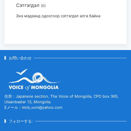
Сэтгэгдэл
(0)
モンゴル・日本国際美術展「Stars in
Mongolia and Japan」...
Энэ мэдээнд одоогоор сэтгэгдэл алга байна
2026-07-29
お問い合わせ
住所：Japanese section, The Voice of Mongolia, CPO box 365,
Ulaanbaatar 13, Mongolia.
Eメール：mnb_vom@yahoo.com
フォローする: