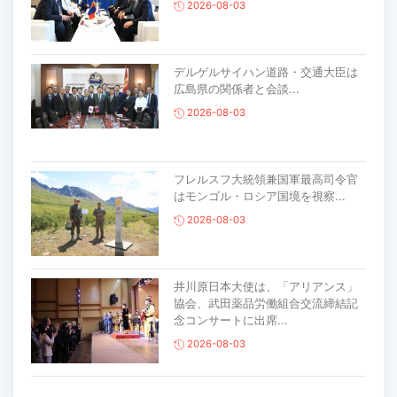
2026-08-03
デルゲルサイハン道路・交通大臣は
広島県の関係者と会談...
2026-08-03
フレルスフ大統領兼国軍最高司令官
はモンゴル・ロシア国境を視察...
2026-08-03
井川原日本大使は、「アリアンス」
協会、武田薬品労働組合交流締結記
念コンサートに出席...
2026-08-03
主要生活必需品の価格が前月比1％上