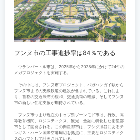
フンヌ市の工事進捗率は84％である
ウランバートル市は、2025年から2028年にかけて24件の
メガプロジェクトを実施する。
その中には、フンヌ市プロジェクト、バガハンガイ駅から
フンヌ市までの支線鉄道の建設が含まれている。これによ
り、首都の交通渋滞の緩和、交通負荷の軽減、そしてフンヌ
市の新しい住宅支援が期待されている。
フンヌ市つまり現在のトゥブ県ゾーンモド市は、行政、高
等教育機関、ロジスティクス、観光、金融に特化した衛星都
市として開発される。この衛星都市は、フシグ渓谷にあるチ
ンギス・ハーン国際空港周辺を拠点に、主要なロジスティク
スのハブとして計画されている。