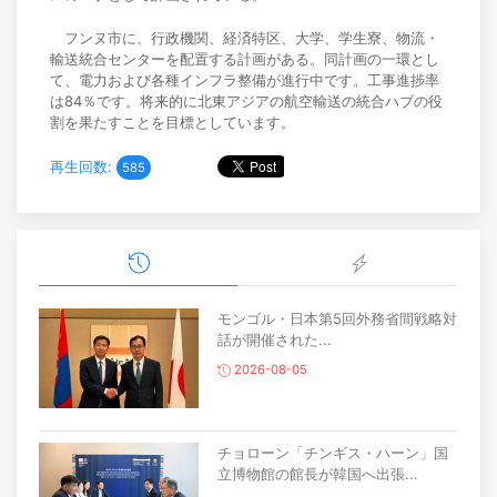
フンヌ市に、行政機関、経済特区、大学、学生寮、物流・
輸送統合センターを配置する計画がある。同計画の一環とし
て、電力および各種インフラ整備が進行中です。工事進捗率
は84％です。将来的に北東アジアの航空輸送の統合ハブの役
割を果たすことを目標としています。
再生回数:
585
モンゴル・日本第5回外務省間戦略対
話が開催された...
2026-08-05
チョローン「チンギス・ハーン」国
立博物館の館長が韓国へ出張...