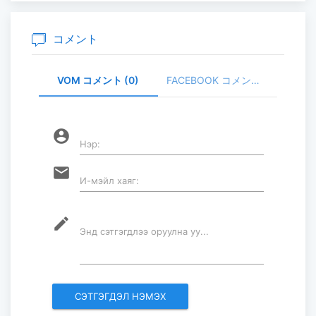
昇
2026-07-30
コメント
VOM コメント (0)
FACEBOOK コメント (
家畜頭数は約7800万頭に達する見通
し
2026-07-30
account_circle
Нэр:
ロープウェイ建設工事の進捗率は
email
И-мэйл хаяг:
85％に達している...
2026-07-30
mode_edit
Энд сэтгэгдлээ оруулна уу...
フブスグル湖を凡そ5万人の観光客が
訪問した...
2026-07-29