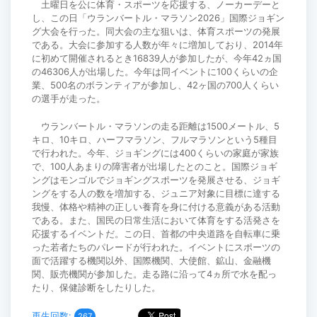
土曜日を公に体育・スポーツを応援する、ノーカーデーと
し、この日「ウランバートル・マラソン2026」国際ジョギン
グ大会を行った。同大会の主な狙いは、体育スポーツの発展
である。大会に参加する人数が年々に増加しており、2014年
に初めて開催されるとき16839人が参加したが、今年42ヵ国
の46306人が出場した。今年は同イベントに100くらいの企
業、500名のボランティアが参加し、42ヶ国の700人くらい
の選手が走った。
ウランバートル・マラソンの走る距離は1500メートル、5
キロ、10キロ、ハーフマラソン、フルマラソンという5種目
で行われた。今年、ジョギングには400くらいの家庭が家族
で、100人あまりの障害者が出場したとのこと。国際ジョギ
ングはモンゴルでジョギングスポーツを発展させる、ジョギ
ングをする人の数を増加する、ジュニア対象に目標に達する
我慢、体格や精神の正しい養育を身に付ける意義がある活動
である。また、国民の日常生活において体育をする活発さを
応援するイベントだ。この日、首都の中央道路を自転車に乗
った若者たちのパレードが行われた。イベントにスポーツの
面で活躍する機関以外、国際機関、大使館、鉱山、金融機
関、販売機関が参加した。走る路に沿って4ヵ所で水を配っ
たり、保健診断をしたりした。
再生回数:
267