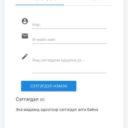
し
2026-07-30
account_circle
Нэр:
ロープウェイ建設工事の進捗率は
email
И-мэйл хаяг:
85％に達している...
2026-07-30
mode_edit
Энд сэтгэгдлээ оруулна уу...
フブスグル湖を凡そ5万人の観光客が
訪問した...
2026-07-29
Сэтгэгдэл
(0)
モンゴル・日本国際美術展「Stars in
Mongolia and Japan」...
Энэ мэдээнд одоогоор сэтгэгдэл алга байна
2026-07-29