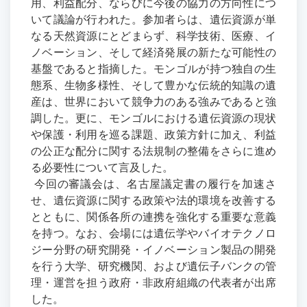
用、利益配分、ならびに今後の協力の方向性につ
いて議論が行われた。参加者らは、遺伝資源が単
なる天然資源にとどまらず、科学技術、医療、イ
ノベーション、そして経済発展の新たな可能性の
基盤であると指摘した。
モンゴルが持つ独自の生
態系、生物多様性、そして豊かな伝統的知識の遺
産は、世界において競争力のある強みであると強
調した。更に、モンゴルにおける遺伝資源の現状
や保護・利用を巡る課題、政策方針に加え、利益
の公正な配分に関する法規制の整備をさらに進め
る必要性について言及した。
今回の審議会は、名古屋議定書の履行を加速さ
せ、遺伝資源に関する政策や法的環境を改善する
とともに、関係各所の連携を強化する重要な意義
を持つ。なお、会場には遺伝学やバイオテクノロ
ジー分野の研究開発・イノベーション製品の開発
を行う大学、研究機関、および遺伝子バンクの管
理・運営を担う政府・非政府組織の代表者が出席
した。