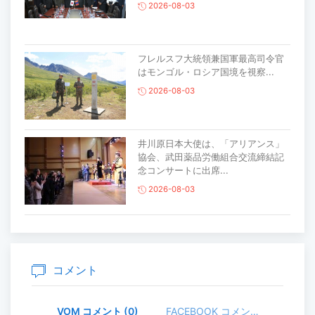
2026-08-03
フレルスフ大統領兼国軍最高司令官
はモンゴル・ロシア国境を視察...
2026-08-03
井川原日本大使は、「アリアンス」
協会、武田薬品労働組合交流締結記
念コンサートに出席...
2026-08-03
主要生活必需品の価格が前月比1％上
昇
2026-07-30
コメント
VOM コメント (0)
FACEBOOK コメント (
家畜頭数は約7800万頭に達する見通