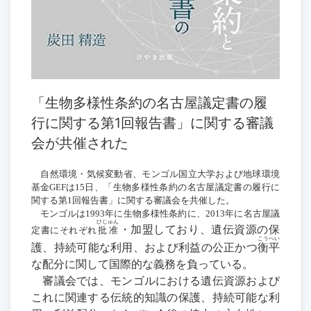
「生物多様性条約の名古屋議定書の履
行に関する第1回報告書」に関する審議
会が共催された
自然環境・気候変動省、モンゴル国立大学および地球環境
基金
GEF
は
15
日、「生物多様性条約の名古屋議定書の履行に
関する第
1
回報告書」に関する審議会を共催した。
モンゴルは
1993
年に生物多様性条約に、
2013
年に名古屋議
ひじゅん
・加盟しており、遺伝資源の保
定書にそれぞれ
批准
こうへい
護、持続可能な利用、および利益の公正かつ
衡平
な配分に関して国際的な義務を負っている。
審議会では、モンゴルにおける遺伝資源および
これに関連する伝統的知識の保護、持続可能な利