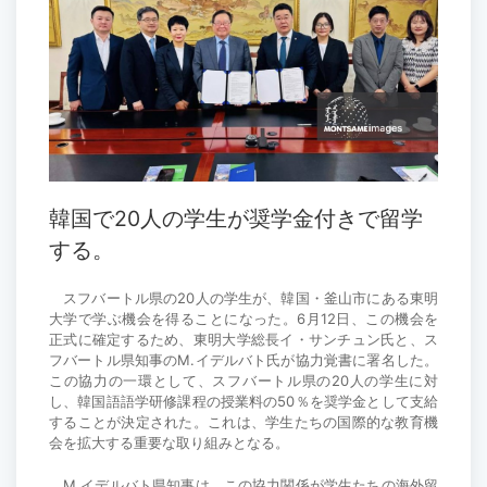
韓国で20人の学生が奨学金付きで留学
する。
スフバートル県の20人の学生が、韓国・釜山市にある東明
大学で学ぶ機会を得ることになった。6月12日、この機会を
正式に確定するため、東明大学総長イ・サンチュン氏と、ス
フバートル県知事のM.イデルバト氏が協力覚書に署名した。
この協力の一環として、スフバートル県の20人の学生に対
し、韓国語語学研修課程の授業料の50％を奨学金として支給
することが決定された。これは、学生たちの国際的な教育機
会を拡大する重要な取り組みとなる。
M.イデルバト県知事は、この協力関係が学生たちの海外留