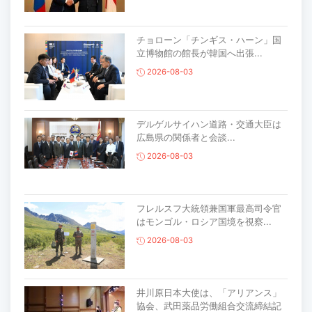
チョローン「チンギス・ハーン」国
立博物館の館長が韓国へ出張...
2026-08-03
デルゲルサイハン道路・交通大臣は
広島県の関係者と会談...
2026-08-03
フレルスフ大統領兼国軍最高司令官
はモンゴル・ロシア国境を視察...
2026-08-03
井川原日本大使は、「アリアンス」
協会、武田薬品労働組合交流締結記