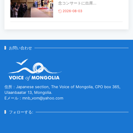
念コンサートに出席...
2026-08-03
主要生活必需品の価格が前月比1％上
昇
2026-07-30
お問い合わせ
家畜頭数は約7800万頭に達する見通
し
2026-07-30
住所：Japanese section, The Voice of Mongolia, CPO box 365,
Ulaanbaatar 13, Mongolia.
Eメール：mnb_vom@yahoo.com
ロープウェイ建設工事の進捗率は
85％に達している...
フォローする:
2026-07-30