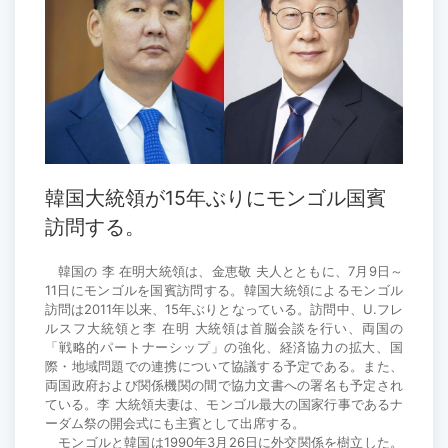
韓国大統領が15年ぶりにモンゴル国賓
訪問する。
韓国の 李 在明大統領は、金恵敬 夫人とともに、7月9日～
11日にモンゴルを国賓訪問する。韓国大統領によるモンゴル
訪問は2011年以来、15年ぶりとなっている。訪問中、U.フレ
ルスフ大統領と李 在明 大統領は首脳会談を行い、両国の
「戦略的パートナーシップ」の強化、経済協力の拡大、国
際・地域問題での連携について協議する予定である。また、
両国政府および関係機関の間で協力文書への署名も予定され
ている。李 大統領夫妻は、モンゴル最大の国家行事であるナ
ーダム祭の開会式にも主賓として出席する。
モンゴルと韓国は1990年3月26日に外交関係を樹立した。