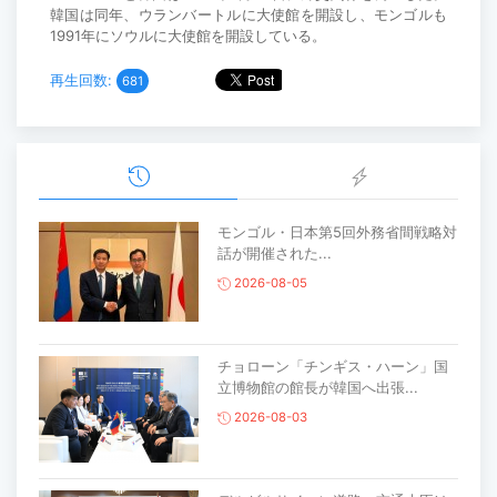
韓国は同年、ウランバートルに大使館を開設し、モンゴルも
1991年にソウルに大使館を開設している。
再生回数:
681
モンゴル・日本第5回外務省間戦略対
話が開催された...
2026-08-05
チョローン「チンギス・ハーン」国
立博物館の館長が韓国へ出張...
2026-08-03