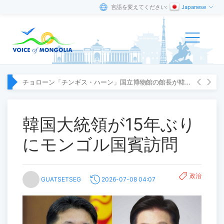
言語を変えてください:
Japanese
チョローン「チンギス・ハーン」国立博物館の館長が韓国へ出張
韓国大統領が15年ぶり
にモンゴル国賓訪問
政治
GUATSETSEG
2026-07-08 04:07