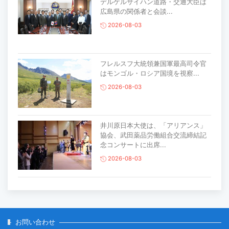
デルゲルサイハン道路・交通大臣は
広島県の関係者と会談...
2026-08-03
フレルスフ大統領兼国軍最高司令官
はモンゴル・ロシア国境を視察...
2026-08-03
井川原日本大使は、「アリアンス」
協会、武田薬品労働組合交流締結記
念コンサートに出席...
2026-08-03
主要生活必需品の価格が前月比1％上
昇
2026-07-30
お問い合わせ