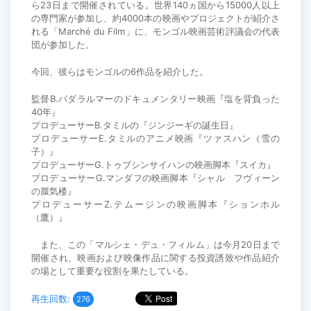
ら23日まで開催されている。世界140ヵ国から15000人以上
の専門家が参加し、約4000本の映画やプロジェクトが紹介さ
れる「Marché du Film」に、モンゴル映画芸術評議会の代表
団が参加した。
今回、彼らはモンゴルの6作品を紹介した。
監督B.バダラルマーのドキュメンタリー映画『塩を背負った
40年』
プロデューサーB.タミルの『ジンジーギの誕生日』
プロデューサーE.タミルのアニメ映画『ツァスハン（雪の
子）』
プロデューサーG.トゥブシンサイハンの映画脚本『スイカ』
プロデューサーG.マンダフの映画脚本『シャル フヴィーン
の蜃気楼』
プロデューサーZ.テムージンの映画脚本『ションホル
（鷹）』
また、この「マルシェ・デュ・フィルム」は今月20日まで
開催され、映画および映像作品に関する投資誘致や作品紹介
の場として重要な役割を果たしている。
再生回数:
276