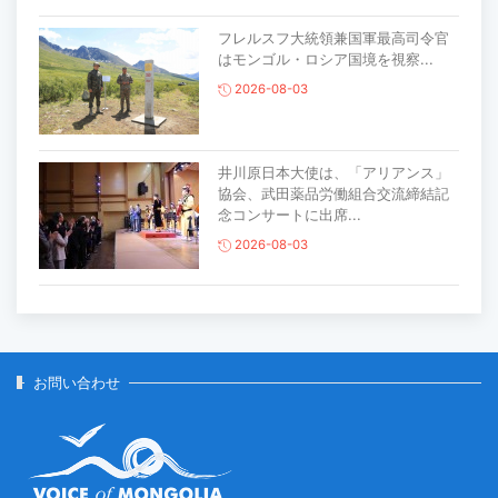
フレルスフ大統領兼国軍最高司令官
はモンゴル・ロシア国境を視察...
2026-08-03
井川原日本大使は、「アリアンス」
協会、武田薬品労働組合交流締結記
念コンサートに出席...
2026-08-03
主要生活必需品の価格が前月比1％上
昇
2026-07-30
お問い合わせ
家畜頭数は約7800万頭に達する見通
し
2026-07-30