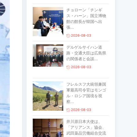
チョローン「チンギ
ス・ハーン」国立博物
館の館長が韓国へ出
張...
2026-08-03
デルゲルサイハン道
路・交通大臣は広島県
の関係者と会談...
2026-08-03
フレルスフ大統領兼国
軍最高司令官はモンゴ
ル・ロシア国境を視
察...
2026-08-03
井川原日本大使は、
「アリアンス」協会、
武田薬品労働組合交流