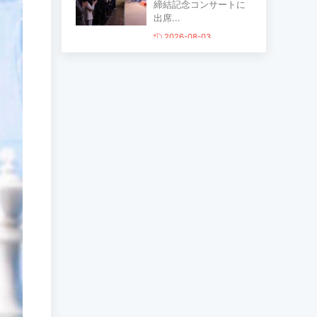
締結記念コンサートに
出席...
2026-08-03
主要生活必需品の価格
が前月比1％上昇
2026-07-30
家畜頭数は約7800万頭
に達する見通し
2026-07-30
ロープウェイ建設工事
の進捗率は85％に達し
ている...
2026-07-30