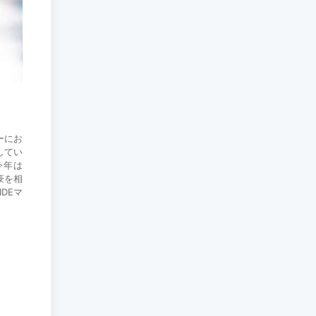
フブスグル湖を凡そ5万
人の観光客が訪問し
た...
2026-07-29
モンゴル・日本国際美
術展「Stars in
Mongolia and
Japan」...
ーにお
2026-07-29
してい
今年は
豪を相
DEマ