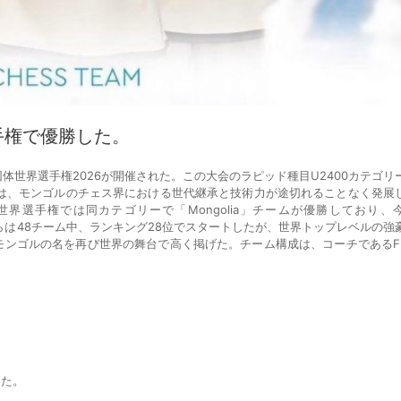
選手権で優勝した。
団体世界選手権2026が開催された。この大会のラピッド種目U2400カテゴリ
成果は、モンゴルのチェス界における世代継承と技術力が途切れることなく発展
世界選手権では同カテゴリーで「Mongolia」チームが優勝しており、
彼らは48チーム中、ランキング28位でスタートしたが、世界トップレベルの強
ンゴルの名を再び世界の舞台で高く掲げた。チーム構成は、コーチであるFI
フ
いた。