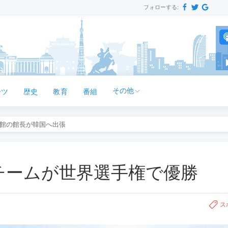
フォローする:
その他
ーツ
歴史
教育
番組
館の館長が韓国へ出張
スチームが世界選手権で優勝
ス