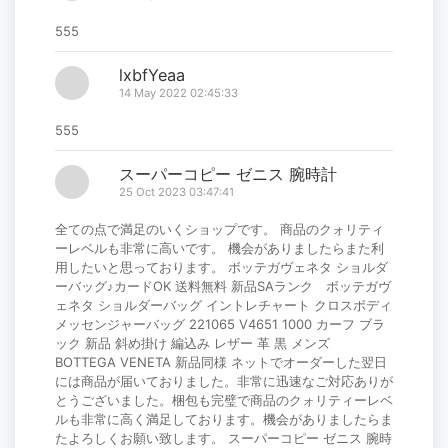
555
lxbfYeaa
14 May 2022 02:45:33
555
スーパーコピー ゼニス 腕時計
25 Oct 2023 03:47:41
全ての点で満足のいくショップです。 商品のクォリティ
ーレベルも非常に高いです。 機会がありましたらまた利
用したいと思っております。 ボッテガヴェネタ ショルダ
ーバッグ♪カードOK 送料無料 新品SAランク ボッテガヴ
ェネタ ショルダーバッグ イントレチャート クロスボディ
メッセンジャーバッグ 221065 V4651 1000 カーフ ブラ
ック 新品 斜め掛け 編込み レザー 革 黒 メンズ
BOTTEGA VENETA 新品同様 ネットでオーダーした翌日
には商品が届いておりました。非常に迅速なご対応ありが
とうございました。梱包も完璧で商品のクォリティーレベ
ルも非常に高く満足しております。機会がありましたらま
たよろしくお願い致します。 スーパーコピー ゼニス 腕時