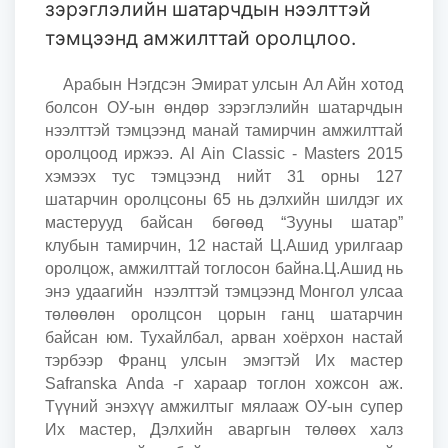
зэрэглэлийн шатарчдын нээлттэй
тэмцээнд амжилттай оролцлоо.
Арабын Нэгдсэн Эмират улсын Ал Айн хотод
болсон ОУ-ын өндөр зэрэглэлийн шатарчдын
нээлттэй тэмцээнд манай тамирчин амжилттай
оролцоод иржээ. Al Ain Classic - Masters 2015
хэмээх тус тэмцээнд нийт 31 орны 127
шатарчин оролцсоны 65 нь дэлхийн шилдэг их
мастерууд байсан бөгөөд “Зууны шатар”
клубын тамирчин, 12 настай Ц.Ашид урилгаар
оролцож, амжилттай тоглосон байна.Ц.Ашид нь
энэ удаагийн нээлттэй тэмцээнд Монгол улсаа
төлөөлөн оролцсон цорын ганц шатарчин
байсан юм. Тухайлбал, арван хоёрхон настай
тэрбээр Франц улсын эмэгтэй Их мастер
Safranska Anda -г хараар тоглон хожсон аж.
Түүний энэхүү амжилтыг мялааж ОУ-ын супер
Их мастер, Дэлхийн аваргын төлөөх халз