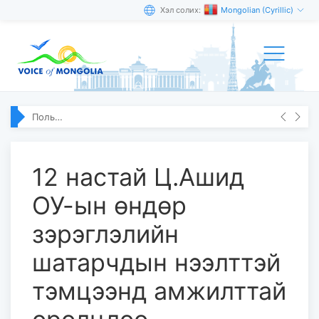
Хэл солих:
Mongolian (Cyrillic)
Польш Улсын Легниц Поле хотын захирагч Рафал Плезиаг хүлээн авч уулзлаа
12 настай Ц.Ашид
ОУ-ын өндөр
зэрэглэлийн
шатарчдын нээлттэй
тэмцээнд амжилттай