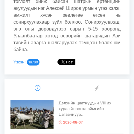
тоглолт хийж байсан шатрын ертөнцийн
акулуудын нэг Алексей Широв урмын үгээ хэлж,
амжилт хүсэн зөвлөгөө өгсөн нь
сонирхуулахаар зүйл боллоо. Сонирхуулахад,
энэ оны дөрөвдүгээр сарын 5-15 хооронд
Улаанбаатар хотод өсвөрийн шатарчдын Ази
тивийн аварга шалгаруулах тэмцээн болох юм
байна.
Үзсэн:
16760
Дэлхийн цаатнуудын VIII их
хурал Хөвсгөл аймгийн
Цагааннуур...
2026-08-07