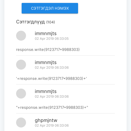
2026-08-05
Сэтгэгдлүүд
(104)
Монгол–Америкийн
боловсролын харилцаа:
immnmjts
Фулбрайтын хөтөлбөр ...
02 Apr 2019 06:33:05
2026-08-03
response.write(9123717*9988303)
immnmjts
02 Apr 2019 06:33:06
'+response.write(9123717*9988303)+'
immnmjts
02 Apr 2019 06:33:06
"+response.write(9123717*9988303)+"
ghpmjntw
02 Apr 2019 06:33:06