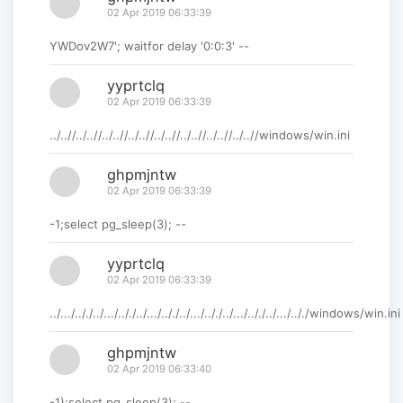
02 Apr 2019 06:33:39
YWDov2W7'; waitfor delay '0:0:3' --
yyprtclq
02 Apr 2019 06:33:39
../..//../..//../..//../..//../..//../..//../..//../..//windows/win.ini
ghpmjntw
02 Apr 2019 06:33:39
-1;select pg_sleep(3); --
yyprtclq
02 Apr 2019 06:33:39
../.../.././../.../.././../.../.././../.../.././../.../.././../.../.././windows/win.ini
ghpmjntw
02 Apr 2019 06:33:40
-1);select pg_sleep(3); --