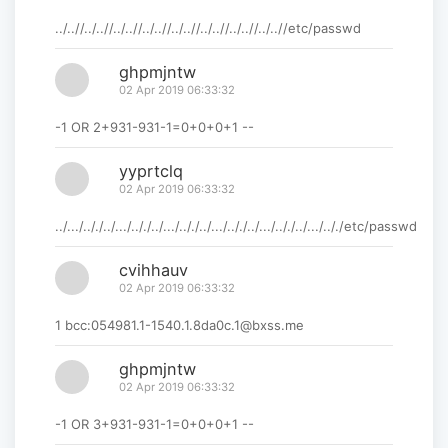
../..//../..//../..//../..//../..//../..//../..//../..//etc/passwd
ghpmjntw
02 Apr 2019 06:33:32
-1 OR 2+931-931-1=0+0+0+1 --
yyprtclq
02 Apr 2019 06:33:32
../.../.././../.../.././../.../.././../.../.././../.../.././../.../.././etc/passwd
cvihhauv
02 Apr 2019 06:33:32
1 bcc:054981.1-1540.1.8da0c.1@bxss.me
ghpmjntw
02 Apr 2019 06:33:32
-1 OR 3+931-931-1=0+0+0+1 --