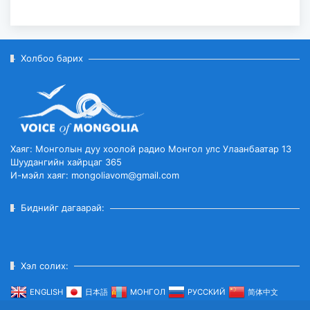
Холбоо барих
Хаяг: Монголын дуу хоолой радио Монгол улс Улаанбаатар 13
Шуудангийн хайрцаг 365
И-мэйл хаяг: mongoliavom@gmail.com
Биднийг дагаарай:
Хэл солих:
ENGLISH
日本語
МОНГОЛ
РУССКИЙ
简体中文