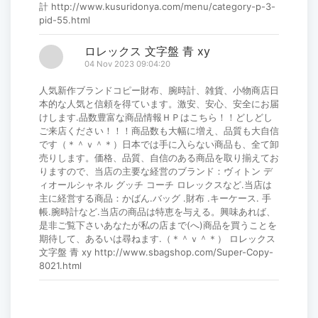
計 http://www.kusuridonya.com/menu/category-p-3-
pid-55.html
ロレックス 文字盤 青 xy
04 Nov 2023 09:04:20
人気新作ブランドコピー財布、腕時計、雑貨、小物商店日
本的な人気と信頼を得ています。激安、安心、安全にお届
けします.品数豊富な商品情報ＨＰはこちら！！どしどし
ご来店ください！！！商品数も大幅に増え、品質も大自信
です（＊＾ｖ＾＊）日本では手に入らない商品も、全て卸
売りします。価格、品質、自信のある商品を取り揃えてお
りますので、当店の主要な経営のブランド：ヴィトン デ
ィオールシャネル グッチ コーチ ロレックスなど.当店は
主に経営する商品：かばん.バッグ .財布 .キーケース. 手
帳.腕時計など.当店の商品は特恵を与える。興味あれば、
是非ご覧下さいあなたが私の店まで(へ)商品を買うことを
期待して、あるいは尋ねます.（＊＾ｖ＾＊） ロレックス
文字盤 青 xy http://www.sbagshop.com/Super-Copy-
8021.html