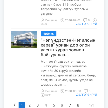
сая иен буюу 21.9 тэрбум
төгрөгийн буцалтгүй тусламж
үзүүлнэ...
Densmaa
2026-07-01
0
7400
ДЭЛГЭРЭНГҮЙ
Нийгэм
“Нэг үндэстэн-Нэг алсын
хараа” уриан дор олон
улсын хурал зохион
байгууллаа...
Монгол Улсад эрхтэн, эд, эс
шилжүүлэн суулгах эмчилгээ
сүүлийн 30 гаруй жилийн
хугацаанд эрчимтэй хөгжиж, бөөр,
элэг, ясны чөмөг, цусны үүдэл эс,
шөрмөс зэрэг ...
Densmaa
2026-06-08
0
ДЭЛГЭРЭНГҮЙ
6241
chevron_left
...
1
2
3
4
5
6
7
8
171