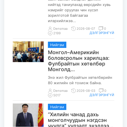
нийтэд таниулахад өөрсдийн хувь
нэмрийг оруулах чин хүсэл
зорилготой байгаагаа
илэрхийлжээ...
Densmaa
2026-08-07
0
ДЭЛГЭРЭНГҮЙ
2199
Нийгэм
Монгол–Америкийн
боловсролын харилцаа:
Фулбрайтын хөтөлбөр
Монголд...
Энэ жил Фулбрайтын хөтөлбөрийн
80 жилийн ой тохиож байна.
Densmaa
2026-08-03
0
ДЭЛГЭРЭНГҮЙ
5017
Нийгэм
“Хилийн чанад дахь
монголчуудын нэгдсэн
чуулга” уулзалт эхэллээ...