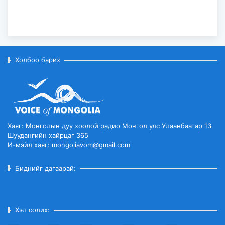
2026-08-03
Холбоо барих
Хаяг: Монголын дуу хоолой радио Монгол улс Улаанбаатар 13
Шуудангийн хайрцаг 365
И-мэйл хаяг: mongoliavom@gmail.com
Биднийг дагаарай:
Хэл солих: