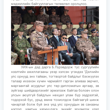
мэдээллийн байгууллагын төлөөлөл оролцлоо.
УИХ-ын дэд дарга Б.Пүрэвдорж тус сургуулийн
нээлтийн ажиллагааны үеэр хэлсэн үгэндээ “Дэлхийн
улс орнууд энх тайван, тогтвортой байдлыг бэхжүүлэх
талаар ихээхэн хүчин чармайлт гарган аливаа зөрчил,
маргаантай асуудлыг улс төр-дипломатын аргаар, эв
зүйгээр шийдвэрлэхийг эрмэлзэж байгаа боловч олон
улсын аюулгүй байдлын нөхцөл улам бүр ээдрээтэй,
тодорхой бус, урьд өмнө тохиолдож байгаагүй шинж
чанартай болж буй энэ үед улс орнуудын эв санааны
нэгдэл, хамтын хариуцлага, энхийг эрхэмлэх үзэл