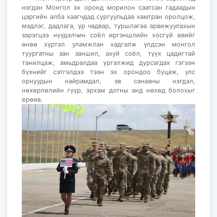
нэгдэн Монгол эх оронд морилон саатсан гадаадын
цэргийн алба хаагчдад сургуульдаа хамтран оролцож,
мэдлэг, дадлага, ур чадвар, туршлагаа арвижуулахын
зэрэгцээ нүүдэлчин соёл иргэншлийн хосгүй өвийг
өнөө хүртэл уламжлан хадгалж үлдсэн монгол
туургатны зан заншил, ахуй соёл, түүх цадигтай
танилцаж, амьдралдаа үргэлжид дурсагдах гэгээн
бүхнийг сэтгэлдээ тээн эх орондоо буцаж, улс
орнуудын найрамдал, эв санааны нэгдэл,
нөхөрлөлийн гүүр, эрхэм дотны анд нөхөд болохыг
ерөөв.