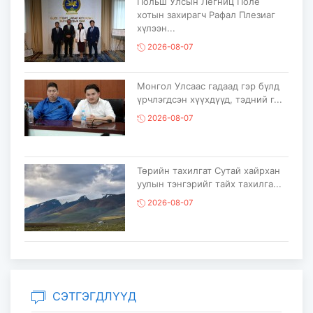
Польш Улсын Легниц Поле
хотын захирагч Рафал Плезиаг
хүлээн...
2026-08-07
Монгол Улсаас гадаад гэр бүлд
үрчлэгдсэн хүүхдүүд, тэдний г...
2026-08-07
Төрийн тахилгат Сутай хайрхан
уулын тэнгэрийг тайх тахилга...
2026-08-07
“COP17 Ахисан түвшний хаалттай
сургалт-хэлэлцүүлэг” болов...
2026-08-05
СЭТГЭГДЛҮҮД