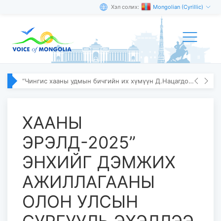
Хэл солих:
Mongolian (Cyrillic)
“Чингис хааны удмын бичгийн их хүмүүн Д.Нацагдорж” олон улсын эрдэм шинжилгээний хурал болов
ХААНЫ
ЭРЭЛД-2025”
ЭНХИЙГ ДЭМЖИХ
АЖИЛЛАГААНЫ
ОЛОН УЛСЫН