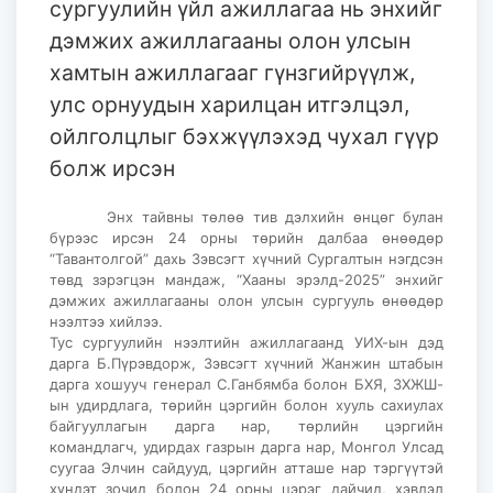
сургуулийн үйл ажиллагаа нь энхийг
дэмжих ажиллагааны олон улсын
хамтын ажиллагааг гүнзгийрүүлж,
улс орнуудын харилцан итгэлцэл,
ойлголцлыг бэхжүүлэхэд чухал гүүр
болж ирсэн
Энх тайвны төлөө тив дэлхийн өнцөг булан
бүрээс ирсэн 24 орны төрийн далбаа өнөөдөр
“Тавантолгой” дахь Зэвсэгт хүчний Сургалтын нэгдсэн
төвд зэрэгцэн мандаж, “Хааны эрэлд-2025” энхийг
дэмжих ажиллагааны олон улсын сургууль өнөөдөр
нээлтээ хийлээ.
Тус сургуулийн нээлтийн ажиллагаанд УИХ-ын дэд
дарга Б.Пүрэвдорж, Зэвсэгт хүчний Жанжин штабын
дарга хошууч генерал С.Ганбямба болон БХЯ, ЗХЖШ-
ын удирдлага, төрийн цэргийн болон хууль сахиулах
байгууллагын дарга нар, төрлийн цэргийн
командлагч, удирдах газрын дарга нар, Монгол Улсад
суугаа Элчин сайдууд, цэргийн атташе нар тэргүүтэй
хүндэт зочид болон 24 орны цэрэг дайчид, хэвлэл