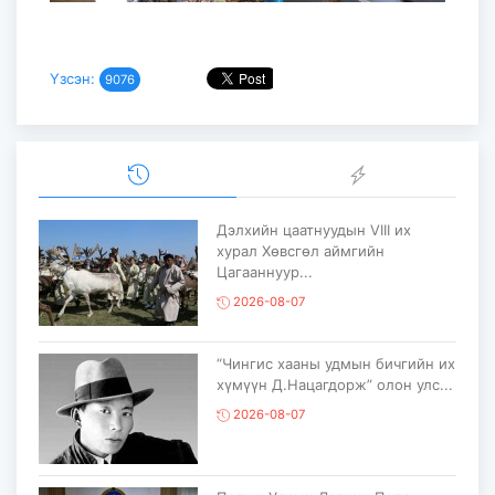
Үзсэн:
9076
Дэлхийн цаатнуудын VIII их
хурал Хөвсгөл аймгийн
Цагааннуур...
2026-08-07
“Чингис хааны удмын бичгийн их
хүмүүн Д.Нацагдорж” олон улс...
2026-08-07