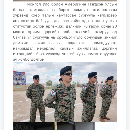
Монгол Улс болон Америкийн Нэгдсэн Улсын
батлан хамгаалах салбарын хамтын ажиллагааны
хүрээнд хоёр талын хамтарсан сургууль хэлбэрээр
анх зохион байгуулагдсанаас хойш өдгөө олон улсын
статустай болон өргөжиж, дэлхийн 70 гаруй орны 20
мянга орчим цэргийн алба хаагчийг хамруулаад
байгаа уг сургууль нь оролцогч улс орнуудын энхийг
дэмжих ажиллагааны чадавхыг нэмэгдүүлэх,
найрамдал нөхөрлөл, хамтын ажиллагаа, цэргийн
итгэлцлийг бэхжүүлэхэд үнэтэй хувь нэмэр оруулдаг
ач холбогдолтой.