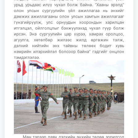
урьд урьдаас илүү чухал болж байна. “Хааны эрэлд”
олон улсын сургуулийн үйл ажиллагаа нь энхийг
дэмжих ажиллагааны олон улсын хамтын ажиллагааг
гүнзгийрүүлж, улс орнуудын хоорондын харилцан
итгэлцэл, ойлголцлыг бэхжүүлэхэд чухал гүүр болж
ирсэн. Энэ сургуулийн цар хүрээ, хамрах оролцоо,
агуулга, хөтөлбөр жилээс жилд өргөжин тэлж,
дэлхий нийтийн энх тайвны төлөөх бодит хувь
нэмрийн илэрхийлэл болсоор байна” гэдгийг онцлон
тэмдэглэлээ.
Мөн тэрээр даян дэлхийн энхийн төлөө зорилгод