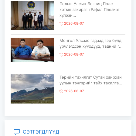
Польш Улсын Легниц Поле
хотын захирагч Рафал Плезиаг
хүлээн...
2026-08-07
Монгол Улсаас гадаад гэр бүлд
үрчлэгдсэн хүүхдүүд, тэдний г...
2026-08-07
Төрийн тахилгат Сутай хайрхан
уулын тэнгэрийг тайх тахилга...
2026-08-07
“COP17 Ахисан түвшний хаалттай
сургалт-хэлэлцүүлэг” болов...
2026-08-05
СЭТГЭГДЛҮҮД