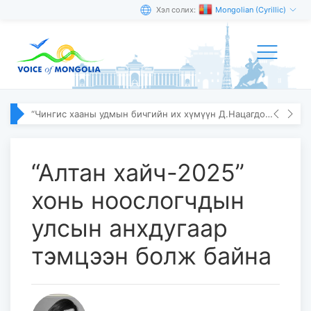
Хэл солих:
Mongolian (Cyrillic)
“Чингис хааны удмын бичгийн их хүмүүн Д.Нацагдорж” олон улсын эрдэм шинжилгээний хурал болов
“Алтан хайч-2025”
хонь ноослогчдын
улсын анхдугаар
тэмцээн болж байна