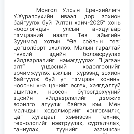
Монгол Улсын Ерөнхийлөгч
У.Хүрэлсүхийн ивээл дор зохион
байгуулж буй “Алтан хайч-2025” хонь
ноослогчдын улсын анхдугаар
тэмцээний нээлт Төв аймгийн
Зуунмод хотын
“
Өв соёлын төв”
цогцолборт эхэллээ. Малын гаралтай
түүхий эдийн боловсруулах
үйлдвэрлэлийг нэмэгдүүлэх “Цагаан
алт” үндэсний хөдөлгөөнийг
эрчимжүүлэх ажлын хүрээнд зохион
байгуулж буй уг тэмцээн хонины
ноосны үнэ цэнийг өсгөх, хаягдалгүй
ашиглах, ноосон бүтээгдэхүүний
эцсийн үйлдвэрлэлийг дэмжих
зорилго агуулж байгаа юм. Мөн
малчдын хөдөлмөрийг хөнгөвчилж,
цаг хугацааг хэмнэсэн техник,
технологийг нэвтрүүлэх, сурталчлах,
таниулах, түүнийг эзэмшсэн