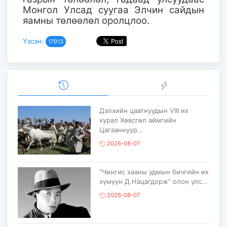
Монгол Улсад суугаа Элчин сайдын
яамны төлөөлөл оролцлоо.
Үзсэн:
17913
Дэлхийн цаатнуудын VIII их
хурал Хөвсгөл аймгийн
Цагааннуур...
2026-08-07
“Чингис хааны удмын бичгийн их
хүмүүн Д.Нацагдорж” олон улс...
2026-08-07