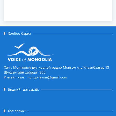
Фулбрайтын хөтөлбөр ...
2026-08-03
Холбоо барих
Хаяг: Монголын дуу хоолой радио Монгол улс Улаанбаатар 13
Шуудангийн хайрцаг 365
И-мэйл хаяг: mongoliavom@gmail.com
Биднийг дагаарай:
Хэл солих: