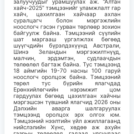
залуучуудыг урамшуулах аж. “Алтан
хайч-2025” тэмцээнийг уламжлалт гар
хайч, цахилгаан хайчаар ахлан
суралцагч болон мэргэжлийн
ноослогч гэсэн гурван төрлөөр зохион
байгуулж байна. Тэмцээний сүүлийн
шат маргааш үргэлжлэх бөгөөд
шүүгчдийн бүрэлдэхүүнд Австрали,
Шинэ Зеландын мэргэжилтнүүд,
малчин, эрдэмтэн, судлаачдын
төлөөлөл багтаж байна. Тус тэмцээнд
18 аймгийн 19-70 насны 100 гаруй
ноослогч оролцож байна. Тэмцээний
төрөл тус бүрийн ялагчдад
Ерөнхийлөгчийн нэрэмжит цом
гардуулах бөгөөд цахилгаан хайчны
мэргэшсэн түвшний ялагчид 2026 оны
Дэлхийн аварга шалгаруулах
тэмцээнд оролцох эрх олгох юм.
Тэмцээний нээлтийн үйл ажиллагаанд
нийслэлийн Хүнс, хөдөө аж ахуйн
газрын төлөөлөл, гадаад улсуудаас