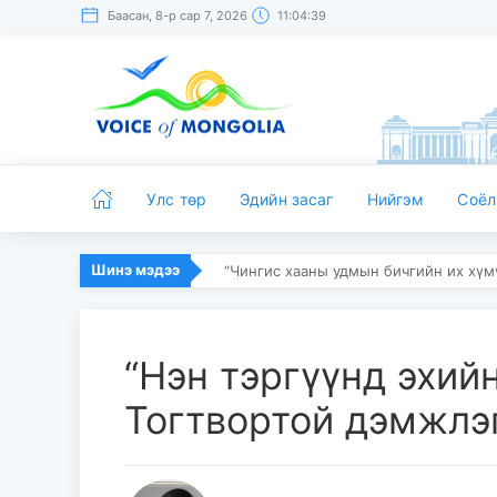
Баасан, 8-р сар 7, 2026
11:04:39
Улс төр
Эдийн засаг
Нийгэм
Соёл
Шинэ мэдээ
“Чингис хааны удмын бичгийн их хү
“Нэн тэргүүнд эхий
Тогтвортой дэмжлэг