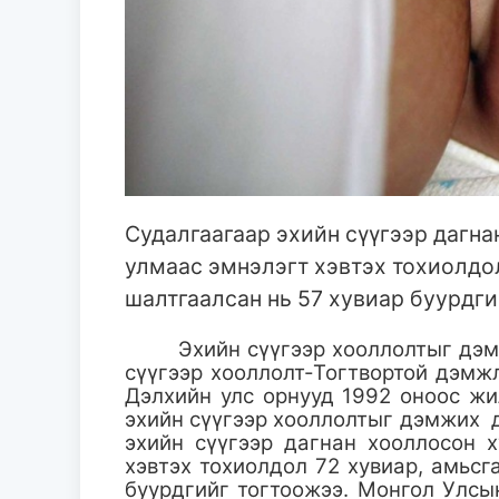
Судалгаагаар эхийн сүүгээр дагн
улмаас эмнэлэгт хэвтэх тохиолдо
шалтгаалсан нь 57 хувиар буурдги
Эхийн сүүгээр хооллолтыг дэм
сүүгээр хооллолт-Тогтвортой дэмж
Дэлхийн улс орнууд 1992 оноос жи
эхийн сүүгээр хооллолтыг дэмжих 
эхийн сүүгээр дагнан хооллосон 
хэвтэх тохиолдол 72 хувиар, амьс
буурдгийг тогтоожээ. Монгол Улсы