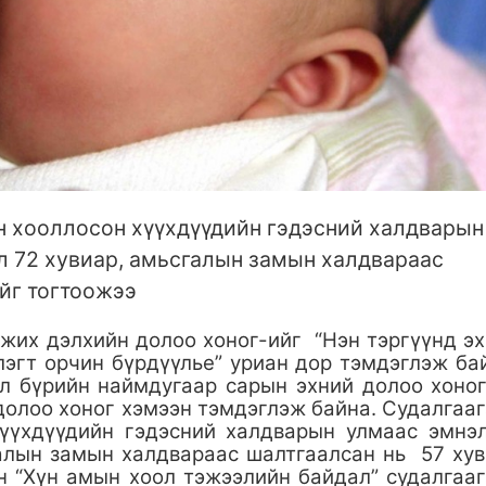
ан хооллосон хүүхдүүдийн гэдэсний халдварын
л 72 хувиар, амьсгалын замын халдвараас
йг тогтоожээ
жих дэлхийн долоо хоног-ийг “Нэн тэргүүнд э
лэгт орчин бүрдүүлье” уриан дор тэмдэглэж ба
л бүрийн наймдугаар сарын эхний долоо хоно
долоо хоног хэмээн тэмдэглэж байна. Судалгаа
хүүхдүүдийн гэдэсний халдварын улмаас эмнэ
галын замын халдвараас шалтгаалсан нь 57 ху
н “Хүн амын хоол тэжээлийн байдал” судалгаа