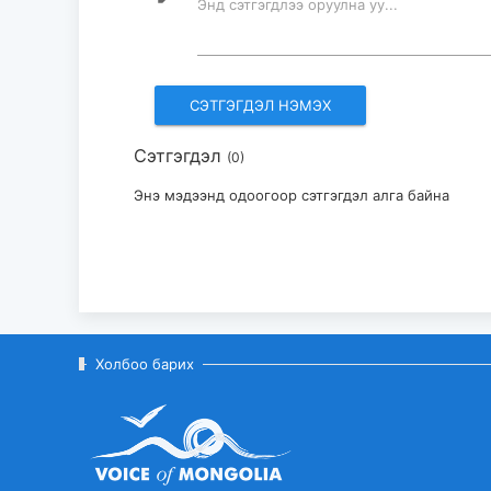
Энд сэтгэгдлээ оруулна уу...
Сэтгэгдэл
(0)
Энэ мэдээнд одоогоор сэтгэгдэл алга байна
Холбоо барих