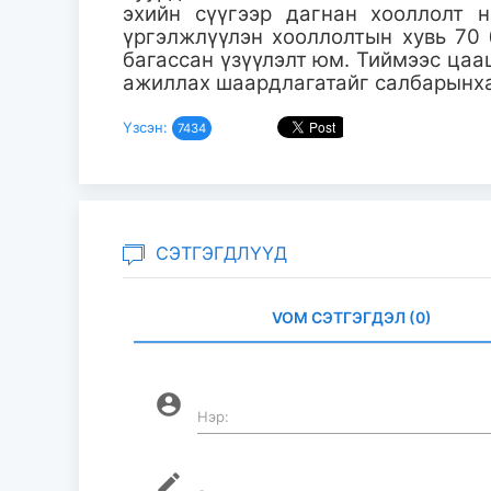
эхийн сүүгээр дагнан хооллолт н
үргэлжлүүлэн хооллолтын хувь 70 
багассан үзүүлэлт юм. Тиймээс ца
ажиллах шаардлагатайг салбарынха
Үзсэн:
7434
СЭТГЭГДЛҮҮД
VOM СЭТГЭГДЭЛ (0)
account_circle
Нэр:
mode_edit