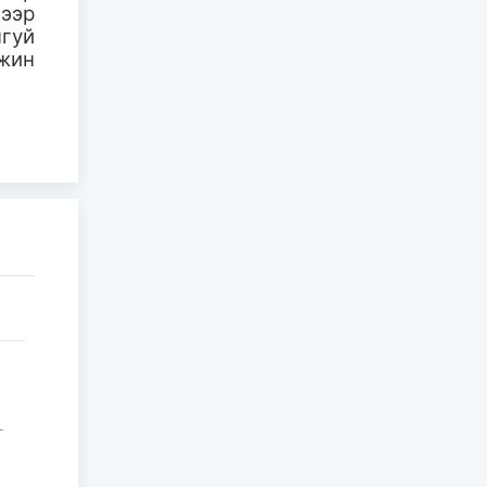
гээр
"Дэл" уулын хадны
зургийн цогцолбор
нгуй
...
мжин
2026-08-05
Монгол–Америкийн
боловсролын
харилцаа:
Фулбрайтын
хөтөлбөр ...
2026-08-03