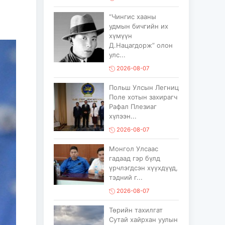
“Чингис хааны
удмын бичгийн их
хүмүүн
Д.Нацагдорж” олон
улс...
2026-08-07
Польш Улсын Легниц
Поле хотын захирагч
Рафал Плезиаг
хүлээн...
2026-08-07
Монгол Улсаас
гадаад гэр бүлд
үрчлэгдсэн хүүхдүүд,
тэдний г...
2026-08-07
Төрийн тахилгат
Сутай хайрхан уулын