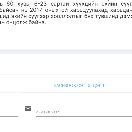
ь 60 хувь, 6-23 сартай хүүхдийн эхийн сүү
байсан нь 2017 оныхтой харьцуулахад харьца
ашид эхийн сүүгээр хооллолтыг бүх түвшинд дэ
н онцолж байна.
FACEBOOK СЭТГЭГДЭЛ (
)
email
И-мэйл хаяг: