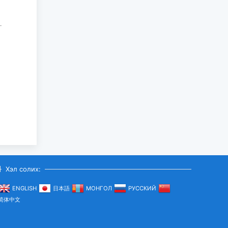
Хэл солих:
ENGLISH
日本語
МОНГОЛ
РУССКИЙ
简体中文