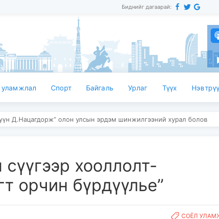
Биднийг дагаарай:
 уламжлал
Спорт
Байгаль
Урлаг
Түүх
Нэвтрүү
мүүн Д.Нацагдорж” олон улсын эрдэм шинжилгээний хурал болов
н сүүгээр хооллолт-
т орчин бүрдүүлье”
СОЁЛ УЛАМ