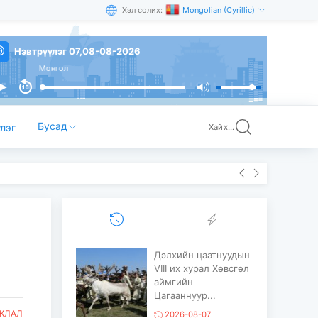
Хэл солих:
Mongolian (Cyrillic)
Нэвтрүүлэг 07,08-08-2026
Монгол
Бусад
лэг
Хайх...
Дэлхийн цаатнуудын
VIII их хурал Хөвсгөл
аймгийн
Цагааннуур...
ЖЛАЛ
2026-08-07