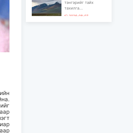
тэнгэрийг тайх
тахилга...
2026-08-07
“COP17 Ахисан
түвшний хаалттай
сургалт-хэлэлцүүлэг”
болов...
2026-08-05
Олон улсын монголч
эрдэмтний XIII их
хурал наймдугаар
сарын...
2026-08-05
хийн
йна.
“Нүүдэлчин”
гийг
фестивалийг энэ
гаар
удаад дэлхийн 190
гаруй орны тө...
лэгт
виар
2026-08-05
гаар