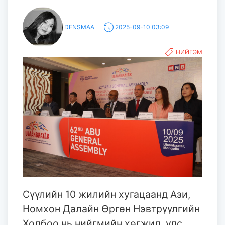
DENSMAA
2025-09-10 03:09
НИЙГЭМ
Сүүлийн 10 жилийн хугацаанд Ази,
Номхон Далайн Өргөн Нэвтрүүлгийн
Холбоо нь нийгмийн хөгжил, улс