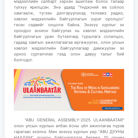
мэдээллийн салбарт хэрхэн ашиглаж болох талаар
түлхүү ярилцсан. Энэ удаад “Үндэсний өв соёлоо
хамгаалж, түгээн дэлгэрүүлэхэд телевиз радио,
хэвлэл мэдээллийн байгууллагын үүрэг оролцоо”
гэсэн сэдвийг онцолж байна. Энэхүү хурлыг эх
орондоо зохион байгуулах нь хэвлэл мэдээллийн
байгууллагын уран бүтээлчид туршлага солилцох,
гадаад хамтын ажиллагаагаа өргөжүүлэх, олон улсын
хэвлэл мэдээллийн байгууллагаар дамжуулан эх
орноо сурталчлах гээд олон давуу талыг бий
болгодог.
"ABU GENERAL ASSEMBLY-2025 ULAANBAATAR"
олон улсын хурлын албан ёсны үйл ажиллагаа пүрэв
гарагаас эхэлнэ. Мөн энэхүү хурлын үер “ABU ДУУНЫ
НААДАМ” зохион байгуулагддаг бөгөөд 10 орчим