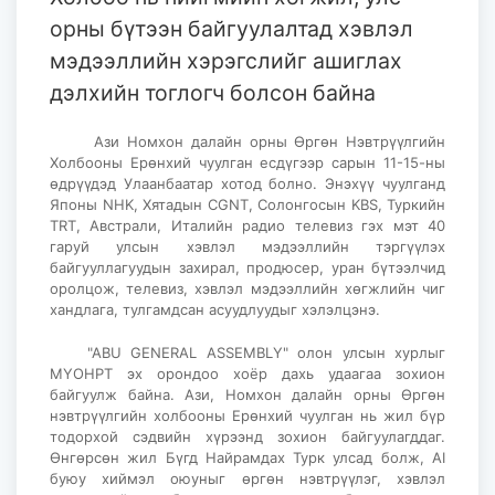
орны бүтээн байгуулалтад хэвлэл
мэдээллийн хэрэгслийг ашиглах
дэлхийн тоглогч болсон байна
Ази Номхон далайн орны Өргөн Нэвтрүүлгийн
Холбооны Ерөнхий чуулган есдүгээр сарын 11-15-ны
өдрүүдэд Улаанбаатар хотод болно. Энэхүү чуулганд
Японы NHK, Хятадын CGNT, Солонгосын KBS, Туркийн
TRT, Австрали, Италийн радио телевиз гэх мэт 40
гаруй улсын хэвлэл мэдээллийн тэргүүлэх
байгууллагуудын захирал, продюсер, уран бүтээлчид
оролцож, телевиз, хэвлэл мэдээллийн хөгжлийн чиг
хандлага, тулгамдсан асуудлуудыг хэлэлцэнэ.
"ABU GENERAL ASSEMBLY" олон улсын хурлыг
МҮОНРТ эх орондоо хоёр дахь удаагаа зохион
байгуулж байна. Ази, Номхон далайн орны Өргөн
нэвтрүүлгийн холбооны Ерөнхий чуулган нь жил бүр
тодорхой сэдвийн хүрээнд зохион байгуулагддаг.
Өнгөрсөн жил Бүгд Найрамдах Турк улсад болж, AI
буюу хиймэл оюуныг өргөн нэвтрүүлэг, хэвлэл