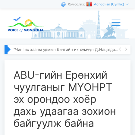
Хэл солих:
Mongolian (Cyrillic)
“Чингис хааны удмын бичгийн их хүмүүн Д.Нацагдорж” олон улсын эрдэм шинжилгээний хурал болов
ABU-гийн Ерөнхий
чуулганыг МҮОНРТ
эх орондоо хоёр
дахь удаагаа зохион
байгуулж байна