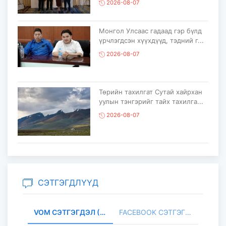
2026-08-07
Монгол Улсаас гадаад гэр бүлд
үрчлэгдсэн хүүхдүүд, тэдний г...
2026-08-07
Төрийн тахилгат Сутай хайрхан
уулын тэнгэрийг тайх тахилга...
2026-08-07
“COP17 Ахисан түвшний хаалттай
сургалт-хэлэлцүүлэг” болов...
2026-08-05
СЭТГЭГДЛҮҮД
VOM СЭТГЭГДЭЛ (0)
FACEBOOK СЭТГЭГДЭЛ (
Олон улсын монголч эрдэмтний
XIII их хурал наймдугаар сарын...