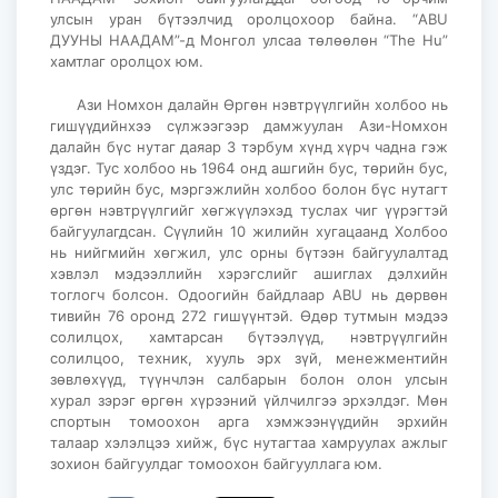
улсын уран бүтээлчид оролцохоор байна. “ABU
ДУУНЫ НААДАМ”-д Монгол улсаа төлөөлөн “The Hu”
хамтлаг оролцох юм.
Ази Номхон далайн Өргөн нэвтрүүлгийн холбоо нь
гишүүдийнхээ сүлжээгээр дамжуулан Ази-Номхон
далайн бүс нутаг даяар 3 тэрбум хүнд хүрч чадна гэж
үздэг. Тус холбоо нь 1964 онд ашгийн бус, төрийн бус,
улс төрийн бус, мэргэжлийн холбоо болон бүс нутагт
өргөн нэвтрүүлгийг хөгжүүлэхэд туслах чиг үүрэгтэй
байгуулагдсан. Сүүлийн 10 жилийн хугацаанд Холбоо
нь нийгмийн хөгжил, улс орны бүтээн байгуулалтад
хэвлэл мэдээллийн хэрэгслийг ашиглах дэлхийн
тоглогч болсон. Одоогийн байдлаар ABU нь дөрвөн
тивийн 76 оронд 272 гишүүнтэй. Өдөр тутмын мэдээ
солилцох, хамтарсан бүтээлүүд, нэвтрүүлгийн
солилцоо, техник, хууль эрх зүй, менежментийн
зөвлөхүүд, түүнчлэн салбарын болон олон улсын
хурал зэрэг өргөн хүрээний үйлчилгээ эрхэлдэг. Мөн
спортын томоохон арга хэмжээнүүдийн эрхийн
талаар хэлэлцээ хийж, бүс нутагтаа хамруулах ажлыг
зохион байгуулдаг томоохон байгууллага юм.