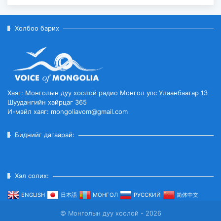
Холбоо барих
Хаяг: Монголын дуу хоолой радио Монгол улс Улаанбаатар 13
Шуудангийн хайрцаг 365
И-мэйл хаяг: mongoliavom@gmail.com
Биднийг дагаарай:
Хэл солих:
ENGLISH
日本語
МОНГОЛ
РУССКИЙ
简体中文
© Монголын дуу хоолой - 2026