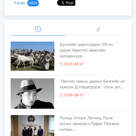
Үзсэн:
6828
Дэлхийн цаатнуудын VIII их
хурал Хөвсгөл аймгийн
Цагааннуур...
2026-08-07
“Чингис хааны удмын бичгийн их
хүмүүн Д.Нацагдорж” олон улс...
2026-08-07
Польш Улсын Легниц Поле
хотын захирагч Рафал Плезиаг
хүлээн...