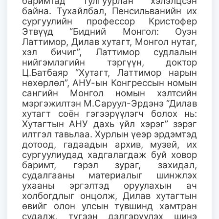
баримтад тулгуурлан хэлэлцсэн
байна. Тухайлбал, Пенсильванийн их
сургуулийн профессор Кристофер
Этвүүд “Бидний Монгол: Оуэн
Латтимор, Дилав хутагт, Монгол нутаг,
хэл бичиг”, Латтимор судлалын
нийгэмлэгийн тэргүүн, доктор
Ц.Батбаяр “Хутагт, Латтимор нарын
нөхөрлөл”, АНУ-ын Конгрессын номын
сангийн Монгол номын хэлтсийн
мэргэжилтэн М.Саруул-Эрдэнэ “Дилав
хутагт соён гэгээрүүлэгч болох нь:
Хутагтын АНУ дахь үйл хэрэг” зэрэг
илтгэл тавьлаа. Хурлын үеэр эрдэмтэд
дотоод, гадаадын архив, музей, их
сургуулиудад хадгалагдаж буй ховор
баримт, гэрэл зураг, захидал,
судалгааны материалыг шинжлэх
ухааны эргэлтэд оруулахын ач
холбогдлыг онцолж, Дилав хутагтын
өвийг олон улсын түвшинд хамтран
судалж, түгээн дэлгэрүүлэх шинэ