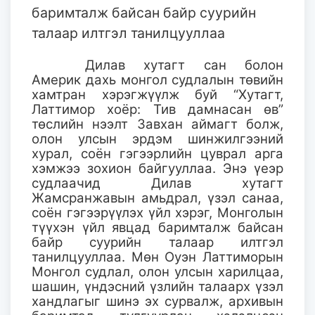
баримталж байсан байр суурийн
талаар илтгэл танилцууллаа
Дилав хутагт сан болон
Америк дахь монгол судлалын төвийн
хамтран хэрэгжүүлж буй “Хутагт,
Латтимор хоёр: Тив дамнасан өв”
төслийн нээлт Завхан аймагт болж,
олон улсын эрдэм шинжилгээний
хурал, соён гэгээрлийн цуврал арга
хэмжээ зохион байгууллаа. Энэ үеэр
судлаачид Дилав хутагт
Жамсранжавын амьдрал, үзэл санаа,
соён гэгээрүүлэх үйл хэрэг, Монголын
түүхэн үйл явцад баримталж байсан
байр суурийн талаар илтгэл
танилцууллаа. Мөн Оуэн Латтиморын
Монгол судлал, олон улсын харилцаа,
шашин, үндэсний үзлийн талаарх үзэл
хандлагыг шинэ эх сурвалж, архивын