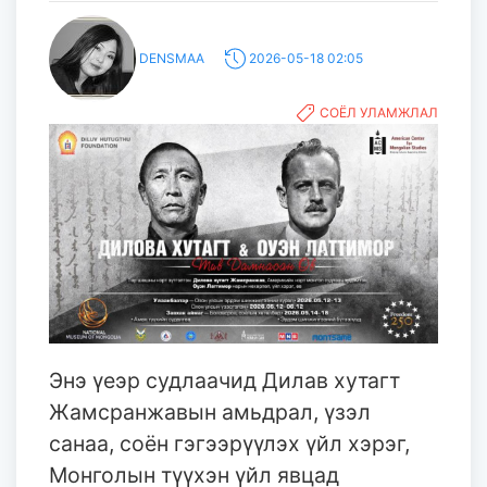
DENSMAA
2026-05-18 02:05
СОЁЛ УЛАМЖЛАЛ
Энэ үеэр судлаачид Дилав хутагт
Жамсранжавын амьдрал, үзэл
санаа, соён гэгээрүүлэх үйл хэрэг,
Монголын түүхэн үйл явцад