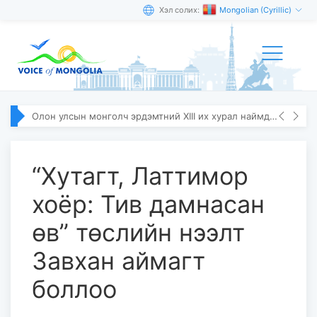
Хэл солих:
Mongolian (Cyrillic)
Олон улсын монголч эрдэмтний XIII их хурал наймдугаар сарын 10–13-ны өдөр болно
“Хутагт, Латтимор
хоёр: Тив дамнасан
өв” төслийн нээлт
Завхан аймагт
боллоо