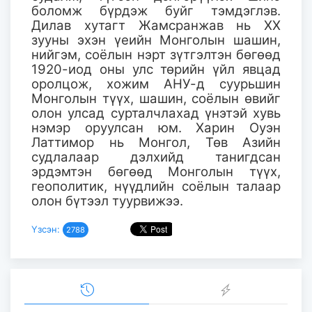
боломж бүрдэж буйг тэмдэглэв.
Дилав хутагт Жамсранжав нь XX
зууны эхэн үеийн Монголын шашин,
нийгэм, соёлын нэрт зүтгэлтэн бөгөөд
1920-иод оны улс төрийн үйл явцад
оролцож, хожим АНУ-д суурьшин
Монголын түүх, шашин, соёлын өвийг
олон улсад сурталчлахад үнэтэй хувь
нэмэр оруулсан юм. Харин Оуэн
Латтимор нь Монгол, Төв Азийн
судлалаар дэлхийд танигдсан
эрдэмтэн бөгөөд Монголын түүх,
геополитик, нүүдлийн соёлын талаар
олон бүтээл туурвижээ.
Үзсэн:
2788