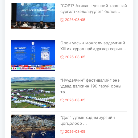
“COP17 Ахисан түвшний хаалттай
сургалт-хэлэлцүүлэг” болов...
2026-08-05
Олон улсын монголч эрдэмтний
XIII их хурал наймдугаар сарын...
2026-08-05
“Нүүдэлчин” фестивалийг энэ
удаад дэлхийн 190 гаруй орны
тө...
2026-08-05
"Дэл" уулын хадны зургийн
цогцолбор ...
2026-08-05