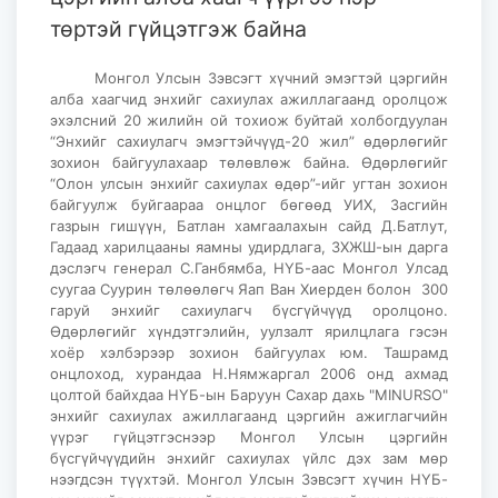
төртэй гүйцэтгэж байна
Монгол Улсын Зэвсэгт хүчний эмэгтэй цэргийн
алба хаагчид энхийг сахиулах ажиллагаанд оролцож
эхэлсний 20 жилийн ой тохиож буйтай холбогдуулан
“Энхийг сахиулагч эмэгтэйчүүд-20 жил” өдөрлөгийг
зохион байгуулахаар төлөвлөж байна. Өдөрлөгийг
“Олон улсын энхийг сахиулах өдөр”-ийг угтан зохион
байгуулж буйгаараа онцлог бөгөөд УИХ, Засгийн
газрын гишүүн, Батлан хамгаалахын сайд Д.Батлут,
Гадаад харилцааны яамны удирдлага, ЗХЖШ-ын дарга
дэслэгч генерал С.Ганбямба, НҮБ-аас Монгол Улсад
суугаа Суурин төлөөлөгч Яап Ван Хиерден болон 300
гаруй энхийг сахиулагч бүсгүйчүүд оролцоно.
Өдөрлөгийг хүндэтгэлийн, уулзалт ярилцлага гэсэн
хоёр хэлбэрээр зохион байгуулах юм. Ташрамд
онцлоход, хурандаа Н.Нямжаргал 2006 онд ахмад
цолтой байхдаа НҮБ-ын Баруун Сахар дахь "MINURSO"
энхийг сахиулах ажиллагаанд цэргийн ажиглагчийн
үүрэг гүйцэтгэснээр Монгол Улсын цэргийн
бүсгүйчүүдийн энхийг сахиулах үйлс дэх зам мөр
нээгдсэн түүхтэй. Монгол Улсын Зэвсэгт хүчин НҮБ-