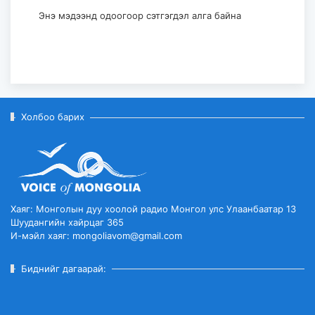
"The HU" хамтлаг ирэх 10-р сард
Их Британи дахь аялан тогло...
Энэ мэдээнд одоогоор сэтгэгдэл алга байна
2026-08-03
Холбоо барих
Хаяг: Монголын дуу хоолой радио Монгол улс Улаанбаатар 13
Шуудангийн хайрцаг 365
И-мэйл хаяг: mongoliavom@gmail.com
Биднийг дагаарай: