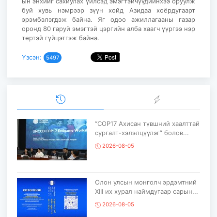
ын энхийг сахиулах үйлсэд эмэгтэйчүүдийнхээ оруулж
буй хувь нэмрээр зүүн хойд Азидаа хоёрдугаарт
эрэмбэлэгдэж байна. Яг одоо ажиллагааны газар
оронд 80 гаруй эмэгтэй цэргийн алба хаагч үүргээ нэр
төртэй гүйцэтгэж байна.
Үзсэн:
5497
“COP17 Ахисан түвшний хаалттай
сургалт-хэлэлцүүлэг” болов...
2026-08-05
Олон улсын монголч эрдэмтний
XIII их хурал наймдугаар сарын...
2026-08-05