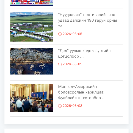
“Нүүдэлчин” фестивалийг энэ
удаад дэлхийн 190 гаруй орны
тө...
2026-08-05
"Дэл" уулын хадны зургийн
цогцолбор ...
2026-08-05
Монгол–Америкийн
боловсролын харилцаа:
Фулбрайтын хөтөлбөр ...
2026-08-03
Консулын XXIV зөвлөлдөх
уулзалт Улаанбаатар хотноо