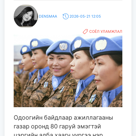
DENSMAA
2026-05-21 12:05
СОЁЛ УЛАМЖЛАЛ
Одоогийн байдлаар ажиллагааны
газар оронд 80 гаруй эмэгтэй
цэргийн алба хаагч үүргээ нэр