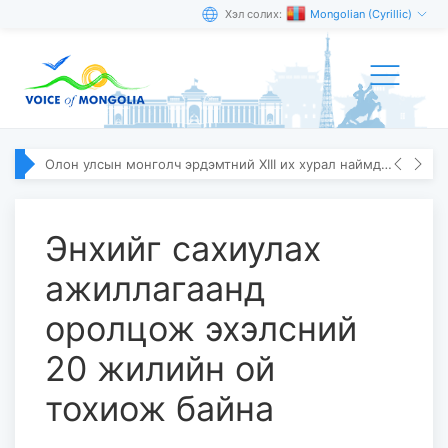
Хэл солих:
Mongolian (Cyrillic)
Олон улсын монголч эрдэмтний XIII их хурал наймдугаар сарын 10–13-ны өдөр болно
Энхийг сахиулах
ажиллагаанд
оролцож эхэлсний
20 жилийн ой
тохиож байна