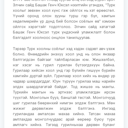
Элчин сайд Башак Генч Юксэл нээлтийн үгэндээ, "Турк
хоолыг зөвхөн хоол хүнс гэж ойлгох нь хэт өрөөсгөл.
Үүний оронд олон зууны турш гэр бүл, хамтын
хөдөлмөрийн үр дүнд бий болсон соёлын өв" хэмээн
ойлгох хэрэгтэйг тодотголоо. Элчин сайд хатагтай
Башак Генч Юксэл турк үндэсний уламжлалт болон
бэлгэдэлт хоолноос онцлон танилцуулав.
Тэрээр Турк хоолны соёлыг хэд хэдэн сэдэвт авч үзэж
болно. Өнөөдрийн энэхүү хоол унд нь олон янзаар
бэлтгэгдсэн байгааг тайлбарласан юм. Жишээлбэл,
нэг хэсэг нь гурил гурилан бүтээгдэхүүн байна.
Гурилаар хийсэн хоол унд гэр бүлийн гишүүн бүрийн
хамгийн дуртай зүйл. Гурилаар хоол хийх нь өндөр ур
чадвар шаардагддаг. Юун түрүүн гурилаа маш нарийн
элдэх шаардлагатай байдаг. Тод жишээ нь манты.
Туркийн мантын нь эртнээс уламжлагдан ирсэн
түүхтэй. Монголын бууз, банштай төстэй. Монголчууд
шиг гурилаа бөөрөнхий нимгэн элдэж бэлтгэнэ. Мөн
жижиг дөрвөлжин элдэж бэлтгэнэ. Ингээд
гуриландаа амталсан махаа хийнэ. Татсан махаа
амтлахдаа монголчуудаас арай өөрөөр буюу турк
амтлагч хийнэ. Тэгээд гурилныхаа дөрвөн буланг