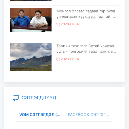
Монгол Улсаас гадаад гэр бүлд
үрчлэгдсэн хүүхдүүд, тэдний г...
2026-08-07
Төрийн тахилгат Сутай хайрхан
уулын тэнгэрийг тайх тахилга...
2026-08-07
“COP17 Ахисан түвшний хаалттай
сургалт-хэлэлцүүлэг” болов...
2026-08-05
СЭТГЭГДЛҮҮД
VOM СЭТГЭГДЭЛ (0)
FACEBOOK СЭТГЭГДЭЛ (
Олон улсын монголч эрдэмтний
XIII их хурал наймдугаар сарын...
2026-08-05