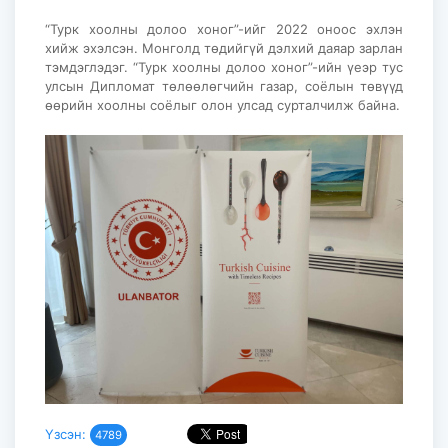
“Турк хоолны долоо хоног”-ийг 2022 оноос эхлэн
хийж эхэлсэн. Монголд төдийгүй дэлхий даяар зарлан
тэмдэглэдэг. “Турк хоолны долоо хоног”-ийн үеэр тус
улсын Дипломат төлөөлөгчийн газар, соёлын төвүүд
өөрийн хоолны соёлыг олон улсад сурталчилж байна.
Үзсэн:
4789