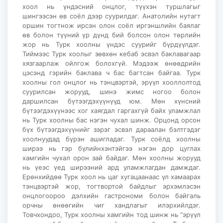
хоол нь үндэсний онцлог, түүхэн туршлагыг
шингээсэн өв соёл дээр суурилдаг. Анатолийн нутагт
оршин тогтнож ирсэн олон соёл иргэншлийн баялаг
өв болон түүний үр дүнд бий болсон олон төрлийн
жор нь Турк хоолны үндэс суурийг бүрдүүлдэг.
Тиймээс Турк хоолыг зөвхөн кебаб эсвэл баклавагаар
хязгаарлаж ойлгож болохгүй. Мэдээж өнөөдрийн
цэсэнд гэрийн баклава ч бас багтсан байгаа. Турк
хоолны гол онцлог нь тэнцвэртэй, эрүүл хооллолтод
суурилсан жорууд, шинэ жимс ногоо болон
даршилсан бүтээгдэхүүнүүд юм. Мөн хүнсний
бүтээгдэхүүнээс хог хаягдал гаргахгүй байх уламжлал
нь Турк хоолны бас нэгэн чухал шинж. Орцонд орсон
бүх бүтээгдэхүүнийг зэрэг эсвэл дараалан бэлтгэдэг
хоолнуудад бүрэн ашигладаг. Турк соёлд хоолны
ширээ нь гэр бүлийнхэнтэйгээ нэгэн дор цуглах
хамгийн чухал орон зай байдаг. Мөн хоолны жорууд
нь үеэс үед ширээний ард уламжлагдан дамждаг.
Ерөнхийдөө Турк хоол нь цаг хугацаанаас үл хамаарах
тэнцвэртэй жор, тогтвортой байдлыг эрхэмлэсэн
онцлогоороо дэлхийн гастрономи болон байгаль
орчны өнөөгийн чиг хандлагыг илэрхийлдэг.
Товчхондоо, Турк хоолны хамгийн тод шинж нь “эрүүл