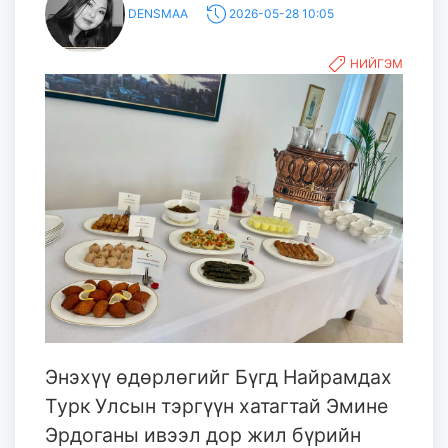
DENSMAA
2026-05-28 10:05
НИЙГЭМ
Энэхүү өдөрлөгийг Бүгд Найрамдах
Турк Улсын тэргүүн хатагтай Эмине
Эрдоганы ивээл дор жил бүрийн