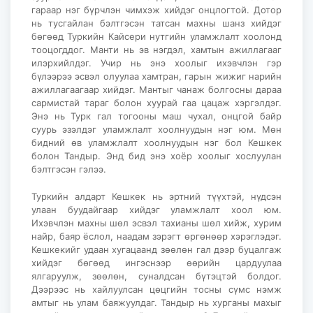
гараар нэг бүрчлэн чимхэж хийдэг онцлогтой. Дотор
нь тусгайлан бэлтгэсэн татсан махны шанз хийдэг
бөгөөд Туркийн Кайсери нутгийн уламжлалт хоолонд
тооцогддог. Манти нь эв нэгдэл, хамтын ажиллагааг
илэрхийлдэг. Учир нь энэ хоолыг ихэвчлэн гэр
бүлээрээ эсвэл олуулаа хамтран, гарын жижиг нарийн
ажиллагаагаар хийдэг. Мантыг чанаж болгосны дараа
сармистай тараг болон хуурай гаа цацаж хэргэлдэг.
Энэ нь Турк гал тогооны маш чухал, онцгой байр
суурь эзэлдэг уламжлалт хоолнуудын нэг юм. Мөн
бидний өв уламжлалт хоолнуудын нэг бол Кешкек
болон Тандыр. Энд бид энэ хоёр хоолыг хослуулан
бэлтгэсэн гэлээ.
Туркийн алдарт Кешкек нь эртний түүхтэй, нүдсэн
улаан буудайгаар хийдэг уламжлалт хоол юм.
Ихэвчлэн махны шөл эсвэл тахианы шөл хийж, хурим
найр, баяр ёслол, наадам зэрэгт өргөнөөр хэрэглэдэг.
Кешкекийг удаан хугацаанд зөөлөн гал дээр буцалгаж
хийдэг бөгөөд ингэснээр өөрийн цардуулаа
ялгаруулж, зөөлөн, суналдсан бүтэцтэй болдог.
Дээрээс нь хайлуулсан цөцгийн тосны сүмс нэмж
амтыг нь улам баяжуулдаг. Тандыр нь хурганы махыг