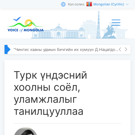
Хэл солих:
Mongolian (Cyrillic)
“Чингис хааны удмын бичгийн их хүмүүн Д.Нацагдорж” олон улсын эрдэм шинжилгээний хурал болов
Турк үндэсний
хоолны соёл,
уламжлалыг
танилцууллаа