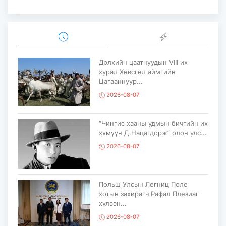
Дэлхийн цаатнуудын VIII их
хурал Хөвсгөл аймгийн
Цагааннуур...
2026-08-07
“Чингис хааны удмын бичгийн их
хүмүүн Д.Нацагдорж” олон улс...
2026-08-07
Польш Улсын Легниц Поле
хотын захирагч Рафал Плезиаг
хүлээн...
2026-08-07