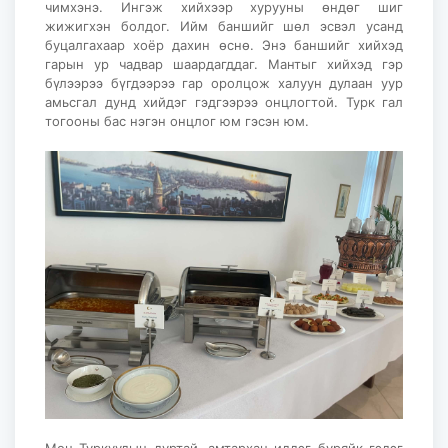
чимхэнэ. Ингэж хийхээр хурууны өндөг шиг
жижигхэн болдог. Ийм баншийг шөл эсвэл усанд
буцалгахаар хоёр дахин өснө. Энэ баншийг хийхэд
гарын ур чадвар шаардагддаг. Мантыг хийхэд гэр
бүлээрээ бүгдээрээ гар оролцож халуун дулаан уур
амьсгал дунд хийдэг гэдгээрээ онцлогтой. Турк гал
тогооны бас нэгэн онцлог юм гэсэн юм.