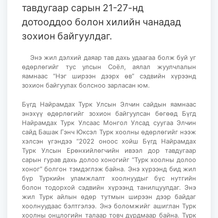
тавдугаар сарын 21-27-нд
дотооддоо болон хилийн чанадад
зохион байгуулдаг.
Энэ жил дэлхий даяар тав дахь удаагаа болж буй уг
өдөрлөгийг тус улсын Соёл, аялал жуулчлалын
яамнаас “Нэг ширээн дээрх өв” сэдвийн хүрээнд
зохион байгуулах болсноо зарласан юм.
Бүгд Найрамдах Турк Улсын Элчин сайдын яамнаас
энэхүү өдөрлөгийг зохион байгуулсан бөгөөд Бүгд
Найрамдах Турк Улсаас Монгол Улсад суугаа Элчин
сайд Башак Гэнч Юксэл Турк хоолны өдөрлөгийг нээж
хэлсэн үгэндээ “2022 оноос хойш Бүгд Найрамдах
Турк Улсын Ерөнхийлөгчийн ивээл дор тавдугаар
сарын гурав дахь долоо хоногийг “Турк хоолны долоо
хоног” болгон тэмдэглэж байна. Энэ хүрээнд бид жил
бүр Туркийн уламжлалт хоолнуудыг бүс нутгийн
болон тодорхой сэдвийн хүрээнд танилцуулдаг. Энэ
жил Турк айлын өдөр тутмын ширээн дээр байдаг
хоолнуудаас бэлтгэлээ. Энэ боломжийг ашиглан Турк
хоолны онцлогийн талаар товч дурдмаар байна. Турк