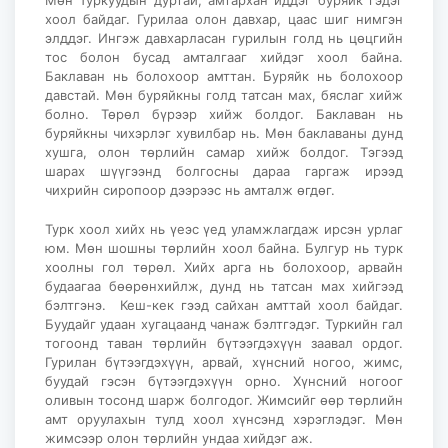
Мөн Туркуудын дуртай, амтархан иддэг буряйк гэдэг
хоол байдаг. Гурилаа олон давхар, цаас шиг нимгэн
элддэг. Ингэж давхарласан гурилын голд нь цөцгийн
тос болон бусад амталгааг хийдэг хоол байна.
Баклаван нь болохоор амттан. Буряйк нь болохоор
давстай. Мөн буряйкны голд татсан мах, бяслаг хийж
болно. Төрөл бүрээр хийж болдог. Баклаван нь
буряйкны чихэрлэг хувилбар нь. Мөн баклаваны дунд
хушга, олон төрлийн самар хийж болдог. Тэгээд
шарах шүүгээнд болгосны дараа гаргаж ирээд
чихрийн сиропоор дээрээс нь амталж өгдөг.
Турк хоол хийх нь үеэс үед уламжлагдаж ирсэн урлаг
юм. Мөн шошны төрлийн хоол байна. Булгур нь турк
хоолны гол төрөл. Хийх арга нь болохоор, арвайн
будаагаа бөөрөнхийлж, дунд нь татсан мах хийгээд
бэлтгэнэ. Кеш-кек гээд сайхан амттай хоол байдаг.
Буудайг удаан хугацаанд чанаж бэлтгэдэг. Туркийн гал
тогоонд таван төрлийн бүтээгдэхүүн заавал ордог.
Гурилан бүтээгдэхүүн, арвай, хүнсний ногоо, жимс,
буудай гэсэн бүтээгдэхүүн орно. Хүнсний ногоог
оливын тосонд шарж болгодог. Жимсийг өөр төрлийн
амт оруулахын тулд хоол хүнсэнд хэрэглэдэг. Мөн
жимсээр олон төрлийн ундаа хийдэг аж.