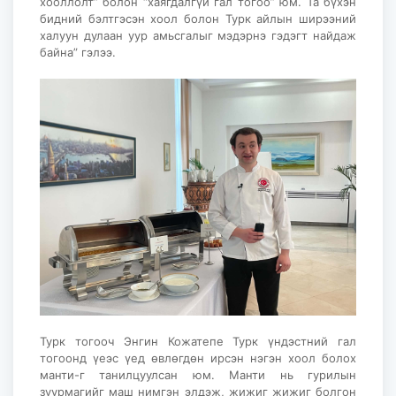
хооллолт” болон “хаягдалгүй гал тогоо” юм. Та бүхэн
бидний бэлтгэсэн хоол болон Турк айлын ширээний
халуун дулаан уур амьсгалыг мэдэрнэ гэдэгт найдаж
байна” гэлээ.
Турк тогооч Энгин Кожатепе Турк үндэстний гал
тогоонд үеэс үед өвлөгдөн ирсэн нэгэн хоол болох
манти-г танилцуулсан юм. Манти нь гурилын
зуурмагийг маш нимгэн элдэж, жижиг жижиг болгон