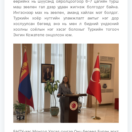
өөрийнх нь шүүсэнд ойролцоогоор 6–7 цагийн турш
маш зөөлөн гал дээр удаан жигнэж болгодог байна.
Ингэснээр мах нь зөөлөн, аманд хайлах мэт болдог.
Туркийн хоёр нутгийн уламжлалт амтыг нэг дор
хослуулсан бөгөөд энэ нь мөн л бидний үндэсний
хоолны соёлын нэг хэсэг болохыг Туркийн тогооч
Энгин Кожатепе онцолсон юм.
БНТУ-аас Монгол Улсад суугаа Онц бөгөөд Бүрэн эрхт