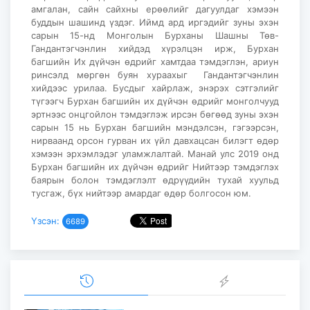
амгалан, сайн сайхны ерөөлийг дагуулдаг хэмээн
буддын шашинд үздэг. Иймд ард иргэдийг зуны эхэн
сарын 15-нд Монголын Бурханы Шашны Төв-
Гандантэгчэнлин хийдэд хүрэлцэн ирж, Бурхан
багшийн Их дүйчэн өдрийг хамтдаа тэмдэглэн, ариун
ринсэлд мөргөн буян хураахыг Гандантэгчэнлин
хийдээс урилаа. Бусдыг хайрлаж, энэрэх сэтгэлийг
түгээгч Бурхан багшийн их дүйчэн өдрийг монголчууд
эртнээс онцгойлон тэмдэглэж ирсэн бөгөөд зуны эхэн
сарын 15 нь Бурхан багшийн мэндэлсэн, гэгээрсэн,
нирваанд орсон гурван их үйл давхацсан билэгт өдөр
хэмээн эрхэмлэдэг уламжлалтай. Манай улс 2019 онд
Бурхан багшийн их дүйчэн өдрийг Нийтээр тэмдэглэх
баярын болон тэмдэглэлт өдрүүдийн тухай хуульд
тусгаж, бүх нийтээр амардаг өдөр болгосон юм.
Үзсэн:
6689