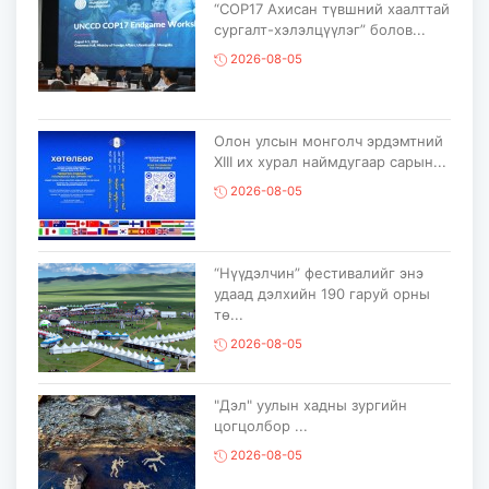
“COP17 Ахисан түвшний хаалттай
сургалт-хэлэлцүүлэг” болов...
2026-08-05
Олон улсын монголч эрдэмтний
XIII их хурал наймдугаар сарын...
2026-08-05
“Нүүдэлчин” фестивалийг энэ
удаад дэлхийн 190 гаруй орны
тө...
2026-08-05
"Дэл" уулын хадны зургийн
цогцолбор ...
2026-08-05