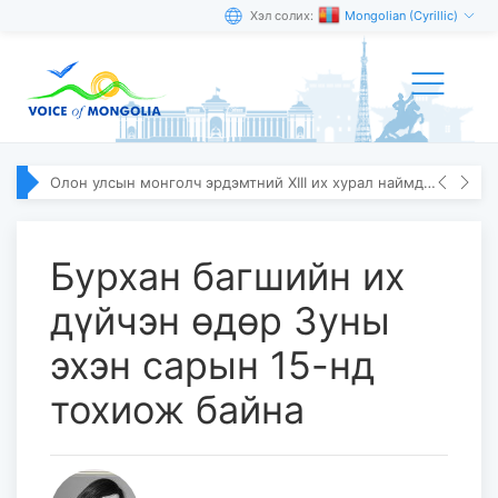
Хэл солих:
Mongolian (Cyrillic)
Олон улсын монголч эрдэмтний XIII их хурал наймдугаар сарын 10–13-ны өдөр болно
Бурхан багшийн их
дүйчэн өдөр Зуны
эхэн сарын 15-нд
тохиож байна