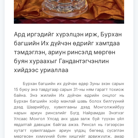
Ард иргэдийг хүрэлцэн ирж, Бурхан
багшийн Их дүйчэн өдрийг хамтдаа
тэмдэглэн, ариун ринсэлд мөргөн
буян хураахыг Гандантэгчэнлин
хийдээс уриаллаа
Бурхан багшийн их дүйчэн өдөр Зуны эхэн сарын
15 буюу энэ тавдугаар сарын 31-ны ням гарагт тохиож
байна. Энэ жилийн Их дүйчэн өдрийн онцлог нь
Бурхан багшийн хоёр манлай шавь болох билгүүний
дээд Шаарийбуу, хувилгааны дээд Монголжийбуу
нарын ариун ринсэлийг Бүгд Найрамдах Энэтхэг
Улсаас Монгол Улсад анх удаа залж буй түүхэн үйл
явдалтай давхцаж байгаа ажээ. Ринсэл нь гэгээрсэн
хутагт хувилгаадын ариун үлдэц бөгөөд сүсэглэн
мөргөсөн хүмүүний буян хишгийг арвижуулж, амар