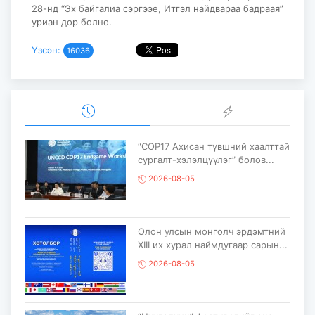
28-нд “Эх байгалиа сэргээе, Итгэл найдвараа бадраая”
уриан дор болно.
Үзсэн:
16036
“COP17 Ахисан түвшний хаалттай
сургалт-хэлэлцүүлэг” болов...
2026-08-05
Олон улсын монголч эрдэмтний
XIII их хурал наймдугаар сарын...
2026-08-05