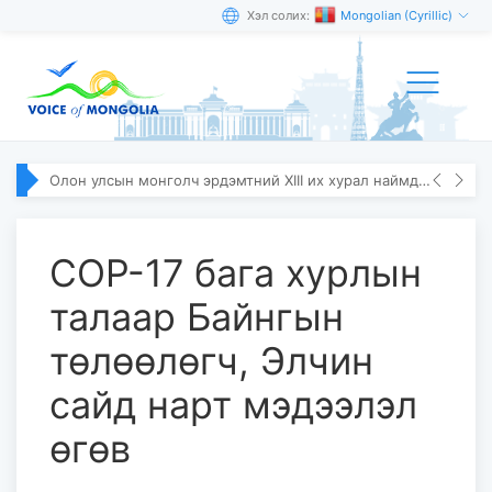
Хэл солих:
Mongolian (Cyrillic)
Олон улсын монголч эрдэмтний XIII их хурал наймдугаар сарын 10–13-ны өдөр болно
СОР-17 бага хурлын
талаар Байнгын
төлөөлөгч, Элчин
сайд нарт мэдээлэл
өгөв