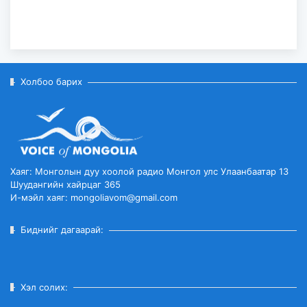
Холбоо барих
Хаяг: Монголын дуу хоолой радио Монгол улс Улаанбаатар 13
Шуудангийн хайрцаг 365
И-мэйл хаяг: mongoliavom@gmail.com
Биднийг дагаарай:
Хэл солих: