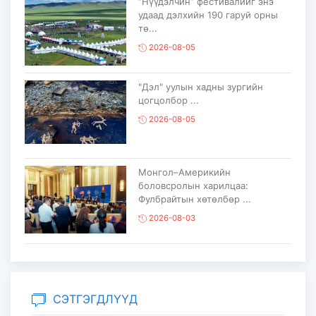
“Нүүдэлчин” фестивалийг энэ
удаад дэлхийн 190 гаруй орны
тө...
2026-08-05
"Дэл" уулын хадны зургийн
цогцолбор ...
2026-08-05
Монгол–Америкийн
боловсролын харилцаа:
Фулбрайтын хөтөлбөр ...
2026-08-03
Консулын XXIV зөвлөлдөх
уулзалт Улаанбаатар хотноо
боллоо...
СЭТГЭГДЛҮҮД
2026-08-03