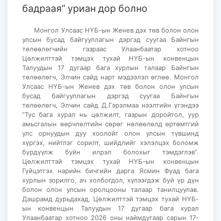
бадраая” уриан дор болно
Монгол Улсаас НҮБ-ын Женев дэх төв болон олон
улсын бусад байгууллагын дэргэд суугаа Байнгын
төлөөлөгчийн газраас Улаанбаатар хотноо
Цөлжилттэй тэмцэх тухай НҮБ-ын конвенцын
Талуудын 17 дугаар бага хурлын талаар Байнгын
төлөөлөгч, Элчин сайд нарт мэдээлэл өглөө. Монгол
Улсаас НҮБ-ын Женев дэх төв болон олон улсын
бусад байгууллагын дэргэд суугаа Байнгын
төлөөлөгч, Элчин сайд Д.Гэрэлмаа нээлтийн үгэндээ
“Тус бага хурал нь цөлжилт, газрын доройтол, уур
амьсгалын өөрчлөлтийн сөрөг нөлөөлөлд өртөмтгий
улс орнуудын дуу хоолойг олон улсын түвшинд
хүргэх, нийтлэг сорилт, шийдлийг хэлэлцэх боломж
бүрдүүлж буйн илрэл болохыг тэмдэглэв”.
Цөлжилттэй тэмцэх тухай НҮБ-ын конвенцын
Гүйцэтгэх нарийн бичгийн дарга Ясмин Фуад бага
хурлын зорилго, ач холбогдол, хүлээгдэж буй үр дүн
болон олон улсын оролцооны талаар танилцуулав.
Дашрамд дурьдахад, Цөлжилттэй тэмцэх тухай НҮБ-
ын конвенцын Талуудын 17 дугаар бага хурал
Улаанбаатар хотноо 2026 оны наймдугаар сарын 17-