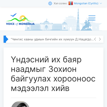
Хэл солих:
Mongolian (Cyrillic)
“Чингис хааны удмын бичгийн их хүмүүн Д.Нацагдорж” олон улсын эрдэм шинжилгээний хурал болов
Үндэсний их баяр
наадмыг Зохион
байгуулах хорооноос
мэдээлэл хийв