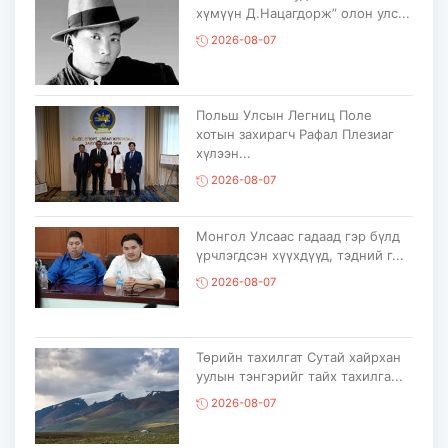
хүмүүн Д.Нацагдорж” олон улс...
2026-08-07
Польш Улсын Легниц Поле
хотын захирагч Рафал Плезиаг
хүлээн...
2026-08-07
Монгол Улсаас гадаад гэр бүлд
үрчлэгдсэн хүүхдүүд, тэдний г...
2026-08-07
Төрийн тахилгат Сутай хайрхан
уулын тэнгэрийг тайх тахилга...
2026-08-07