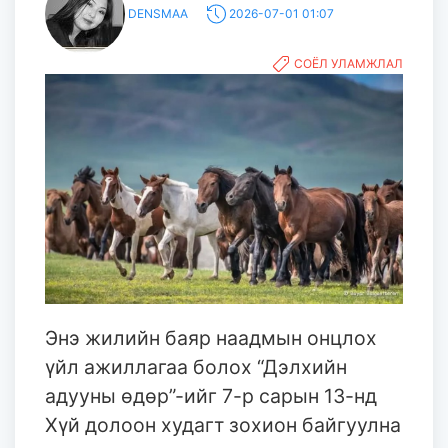
DENSMAA
2026-07-01 01:07
СОЁЛ УЛАМЖЛАЛ
Энэ жилийн баяр наадмын онцлох
үйл ажиллагаа болох “Дэлхийн
адууны өдөр”-ийг 7-р сарын 13-нд
Хүй долоон худагт зохион байгуулна