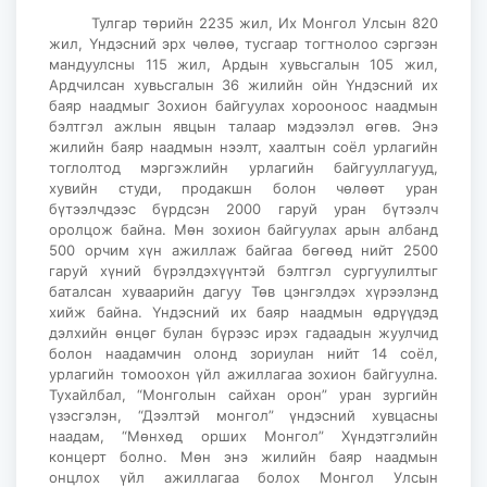
Тулгар төрийн 2235 жил, Их Монгол Улсын 820
жил, Үндэсний эрх чөлөө, тусгаар тогтнолоо сэргээн
мандуулсны 115 жил, Ардын хувьсгалын 105 жил,
Ардчилсан хувьсгалын 36 жилийн ойн Үндэсний их
баяр наадмыг Зохион байгуулах хорооноос наадмын
бэлтгэл ажлын явцын талаар мэдээлэл өгөв. Энэ
жилийн баяр наадмын нээлт, хаалтын соёл урлагийн
тоглолтод мэргэжлийн урлагийн байгууллагууд,
хувийн студи, продакшн болон чөлөөт уран
бүтээлчдээс бүрдсэн 2000 гаруй уран бүтээлч
оролцож байна. Мөн зохион байгуулах арын албанд
500 орчим хүн ажиллаж байгаа бөгөөд нийт 2500
гаруй хүний бүрэлдэхүүнтэй бэлтгэл сургуулилтыг
баталсан хуваарийн дагуу Төв цэнгэлдэх хүрээлэнд
хийж байна. Үндэсний их баяр наадмын өдрүүдэд
дэлхийн өнцөг булан бүрээс ирэх гадаадын жуулчид
болон наадамчин олонд зориулан нийт 14 соёл,
урлагийн томоохон үйл ажиллагаа зохион байгуулна.
Тухайлбал, “Монголын сайхан орон” уран зургийн
үзэсгэлэн, “Дээлтэй монгол” үндэсний хувцасны
наадам, “Мөнхөд орших Монгол” Хүндэтгэлийн
концерт болно. Мөн энэ жилийн баяр наадмын
онцлох үйл ажиллагаа болох Монгол Улсын