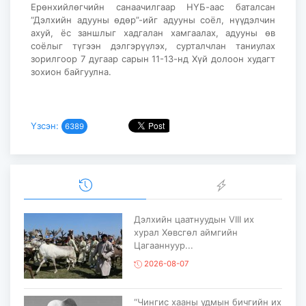
Ерөнхийлөгчийн санаачилгаар НҮБ-аас баталсан
“Дэлхийн адууны өдөр”-ийг адууны соёл, нүүдэлчин
ахуй, ёс заншлыг хадгалан хамгаалах, адууны өв
соёлыг түгээн дэлгэрүүлэх, сурталчлан таниулах
зорилгоор 7 дугаар сарын 11-13-нд Хүй долоон худагт
зохион байгуулна.
Үзсэн:
6389
Дэлхийн цаатнуудын VIII их
хурал Хөвсгөл аймгийн
Цагааннуур...
2026-08-07
“Чингис хааны удмын бичгийн их