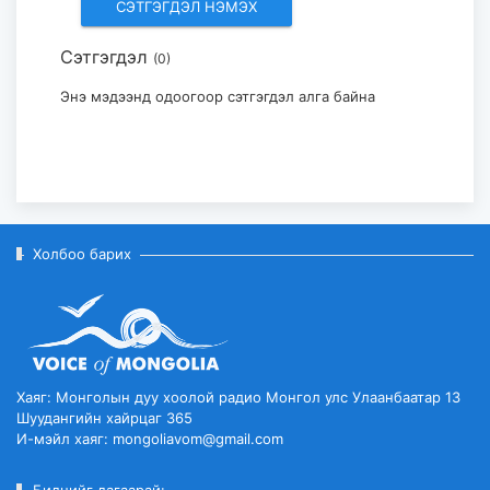
Сэтгэгдэл
(0)
Монгол–Америкийн
боловсролын харилцаа:
Энэ мэдээнд одоогоор сэтгэгдэл алга байна
Фулбрайтын хөтөлбөр ...
2026-08-03
Холбоо барих
Хаяг: Монголын дуу хоолой радио Монгол улс Улаанбаатар 13
Шуудангийн хайрцаг 365
И-мэйл хаяг: mongoliavom@gmail.com
Биднийг дагаарай: