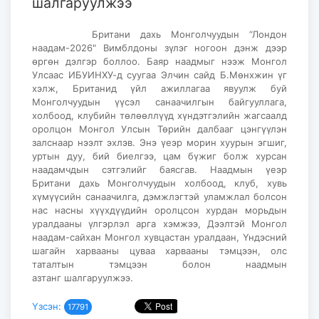
шалгаруулжээ
Британи дахь Монголчуудын “Лондон
наадам-2026" Вимблдоны зүлэг ногоон дэнж дээр
өргөн дэлгэр боллоо. Баяр наадмыг нээж Монгол
Улсаас ИБУИНХУ-д суугаа Элчин сайд Б.Мөнхжин үг
хэлж, Британид үйл ажиллагаа явуулж буй
Монголчуудын үүсэл санаачилгын байгууллага,
холбоод, клубийн төлөөллүүд хүндэтгэлийн жагсаалд
оролцон Монгол Улсын Төрийн далбааг цэнгүүлэн
залснаар нээлт эхлэв. Энэ үеэр морин хуурын эгшиг,
уртын дуу, бий биелгээ, цам бүжиг болж хурсан
наадамчдын сэтгэлийг баясгав. Наадмын үеэр
Британи дахь Монголчуудын холбоод, клуб, хувь
хүмүүсийн санаачилга, дэмжлэгтэй уламжлал болсон
нас насны хүүхдүүдийн оролцсон хурдан морьдын
уралдааны үлгэрлэл арга хэмжээ, Дээлтэй Монгол
наадам-сайхан Монгол хувцастан уралдаан, Үндэсний
шагайн харвааны цуваа харвааны тэмцээн, олс
таталтын тэмцээн болон наадмын
азтанг шалгаруулжээ.
Үзсэн:
17791