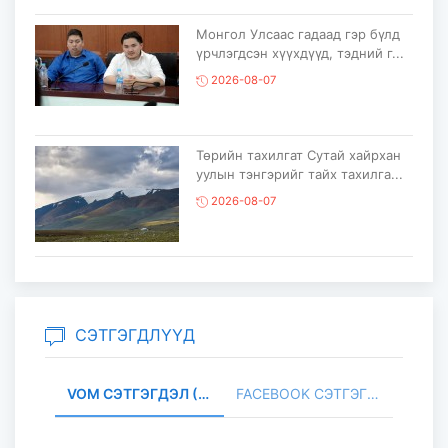
Монгол Улсаас гадаад гэр бүлд
үрчлэгдсэн хүүхдүүд, тэдний г...
2026-08-07
Төрийн тахилгат Сутай хайрхан
уулын тэнгэрийг тайх тахилга...
2026-08-07
“COP17 Ахисан түвшний хаалттай
сургалт-хэлэлцүүлэг” болов...
2026-08-05
СЭТГЭГДЛҮҮД
VOM СЭТГЭГДЭЛ (0)
FACEBOOK СЭТГЭГДЭЛ (
Олон улсын монголч эрдэмтний
XIII их хурал наймдугаар сарын...
2026-08-05