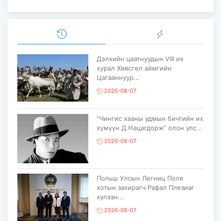
Дэлхийн цаатнуудын VIII их
хурал Хөвсгөл аймгийн
Цагааннуур...
2026-08-07
“Чингис хааны удмын бичгийн их
хүмүүн Д.Нацагдорж” олон улс...
2026-08-07
Польш Улсын Легниц Поле
хотын захирагч Рафал Плезиаг
хүлээн...
2026-08-07