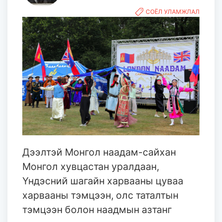
СОЁЛ УЛАМЖЛАЛ
Дээлтэй Монгол наадам-сайхан
Монгол хувцастан уралдаан,
Үндэсний шагайн харвааны цуваа
харвааны тэмцээн, олс таталтын
тэмцээн болон наадмын азтанг