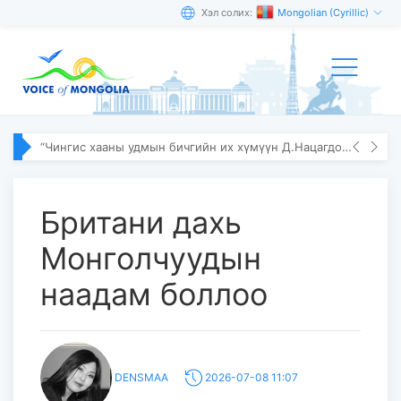
Хэл солих:
Mongolian (Cyrillic)
“Чингис хааны удмын бичгийн их хүмүүн Д.Нацагдорж” олон улсын эрдэм шинжилгээний хурал болов
Британи дахь
Монголчуудын
наадам боллоо
DENSMAA
2026-07-08 11:07