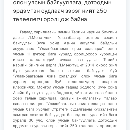
олон улсын байгууллага, дотоодын
эрдэмтэн судлаач зэрэг нийт 250
төлөөлөгч оролцож байна
Гадаад харилцааны яамны Төрийн нарийн бичгийн
дарга Л.Мөнхтүшиг Улаанбаатар хотноо зохион
байгуулах Зүүн хойд Азийн аюулгүй байдлын
асуудлаарх “Улаанбаатарын яриа хэлэлцээ” олон
улсын 11 дүгээр бага хуралд оролцохоор хүрэлцэн
ирсэн төлөөлөгчдийг хүлээн авч уулзав. Төрийн
нарийн бичгийн дарга Л.Мөнхтүшиг 2014 оноос жил
бүр уламжлал болгон зохион байгуулж буй
“Улаанбаатарын яриа хэлэлцээ” олон улсын бага
хуралд оролцож буй төлөөлөгчдөд талархал
илэрхийлж, Монгол Улсын гадаад бодлого, Зүүн хойд
Азийн бүс нутаг дахь бодлого, үйл ажиллагаа болон
хоёр талын харилцаа, хамтын ажиллагааны талаар
санал солилцов. “Улаанбаатарын яриа хэлэлцээ” олон
улсын бага хурлыг Стратеги судалгааны хүрээлэнтэй
хамтран зохион байгуулдаг бөгөөд энэ удаагийн бага
хуралд 30 улс, олон улсын байгууллага, дотоодын
эрдэмтэн судлаач зэрэг нийт 250 төлөөлөгч оролцож