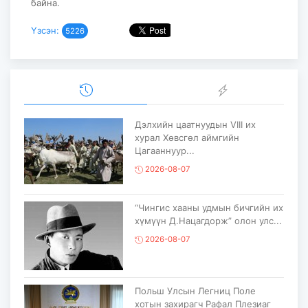
байна.
Үзсэн:
5226
Дэлхийн цаатнуудын VIII их
хурал Хөвсгөл аймгийн
Цагааннуур...
2026-08-07
“Чингис хааны удмын бичгийн их
хүмүүн Д.Нацагдорж” олон улс...
2026-08-07
Польш Улсын Легниц Поле
хотын захирагч Рафал Плезиаг