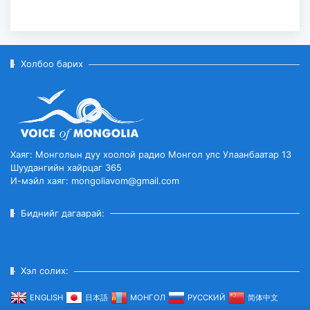
Холбоо барих
Хаяг: Монголын дуу хоолой радио Монгол улс Улаанбаатар 13
Шуудангийн хайрцаг 365
И-мэйл хаяг: mongoliavom@gmail.com
Биднийг дагаарай:
Хэл солих:
ENGLISH
日本語
МОНГОЛ
РУССКИЙ
简体中文