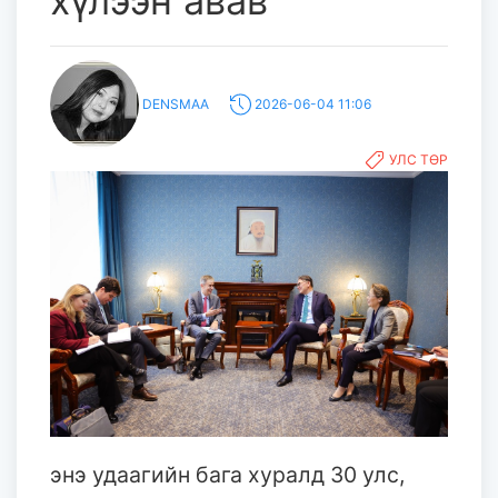
хүлээн авав
DENSMAA
2026-06-04 11:06
УЛС ТӨР
энэ удаагийн бага хуралд 30 улс,