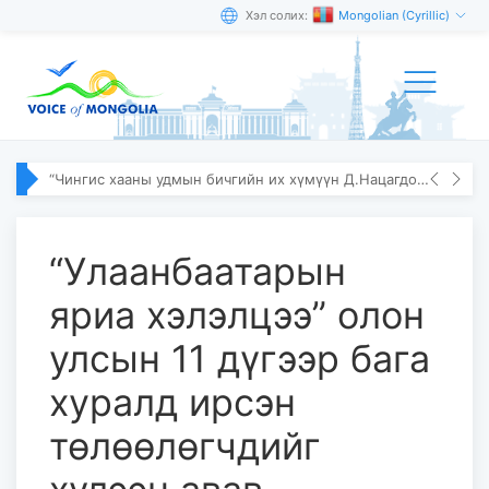
Хэл солих:
Mongolian (Cyrillic)
“Чингис хааны удмын бичгийн их хүмүүн Д.Нацагдорж” олон улсын эрдэм шинжилгээний хурал болов
“Улаанбаатарын
яриа хэлэлцээ” олон
улсын 11 дүгээр бага
хуралд ирсэн
төлөөлөгчдийг