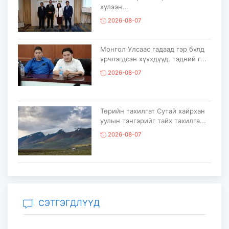
хүлээн...
2026-08-07
Монгол Улсаас гадаад гэр бүлд
үрчлэгдсэн хүүхдүүд, тэдний г...
2026-08-07
Төрийн тахилгат Сутай хайрхан
уулын тэнгэрийг тайх тахилга...
2026-08-07
“COP17 Ахисан түвшний хаалттай
сургалт-хэлэлцүүлэг” болов...
2026-08-05
СЭТГЭГДЛҮҮД