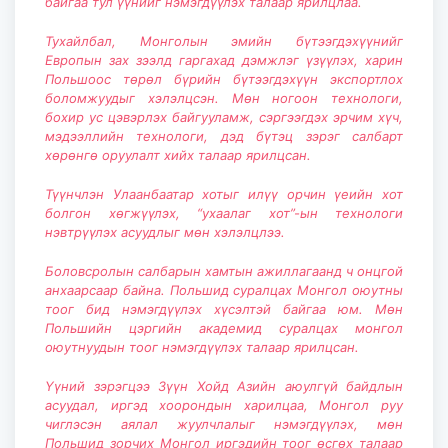
байгаа тул үүнийг нэмэгдүүлэх талаар ярилцлаа.
Тухайлбал, Монголын эмийн бүтээгдэхүүнийг
Европын зах зээлд гаргахад дэмжлэг үзүүлэх, харин
Польшоос төрөл бүрийн бүтээгдэхүүн экспортлох
боломжуудыг хэлэлцсэн. Мөн ногоон технологи,
бохир ус цэвэрлэх байгууламж, сэргээгдэх эрчим хүч,
мэдээллийн технологи, дэд бүтэц зэрэг салбарт
хөрөнгө оруулалт хийх талаар ярилцсан.
Түүнчлэн Улаанбаатар хотыг илүү орчин үеийн хот
болгон хөгжүүлэх, “ухаалаг хот”-ын технологи
нэвтрүүлэх асуудлыг мөн хэлэлцлээ.
Боловсролын салбарын хамтын ажиллагаанд ч онцгой
анхаарсаар байна. Польшид суралцах Монгол оюутны
тоог бид нэмэгдүүлэх хүсэлтэй байгаа юм. Мөн
Польшийн цэргийн академид суралцах монгол
оюутнуудын тоог нэмэгдүүлэх талаар ярилцсан.
Үүний зэрэгцээ Зүүн Хойд Азийн аюулгүй байдлын
асуудал, иргэд хоорондын харилцаа, Монгол руу
чиглэсэн аялал жуулчлалыг нэмэгдүүлэх, мөн
Польшид зорчих Монгол иргэдийн тоог өсгөх талаар