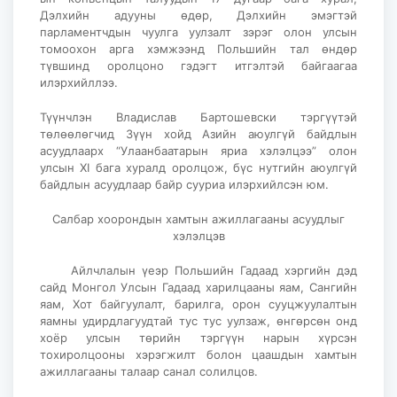
Дэлхийн адууны өдөр, Дэлхийн эмэгтэй
парламентчдын чуулга уулзалт зэрэг олон улсын
томоохон арга хэмжээнд Польшийн тал өндөр
түвшинд оролцоно гэдэгт итгэлтэй байгаагаа
илэрхийллээ.
Түүнчлэн Владислав Бартошевски тэргүүтэй
төлөөлөгчид Зүүн хойд Азийн аюулгүй байдлын
асуудлаарх “Улаанбаатарын яриа хэлэлцээ” олон
улсын XI бага хуралд оролцож, бүс нутгийн аюулгүй
байдлын асуудлаар байр сууриа илэрхийлсэн юм.
Салбар хоорондын хамтын ажиллагааны асуудлыг
хэлэлцэв
Айлчлалын үеэр Польшийн Гадаад хэргийн дэд
сайд Монгол Улсын Гадаад харилцааны яам, Сангийн
яам, Хот байгуулалт, барилга, орон сууцжуулалтын
яамны удирдлагуудтай тус тус уулзаж, өнгөрсөн онд
хоёр улсын төрийн тэргүүн нарын хүрсэн
тохиролцооны хэрэгжилт болон цаашдын хамтын
ажиллагааны талаар санал солилцов.