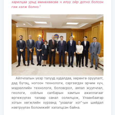
харилцаа урьд өмнөхөөсөө ч илүү ойр дотно болсон
гэж хэлж болно.”
Айлчлалын үеэр талууд худалдаа, хөрөнгө оруулалт,
дэд бүтэц, ногоон технологи, сэргээгдэх эрчим хүч,
мэдээллийн технологи, боловсрол, аялал жуулчлал,
геологи, соёлын салбарын хамтын ажиллагааг
өргөжүүлэх талаар санал солилцож, Улаанбаатар
хотын хөгжлийн хүрээнд “ухаалаг хот”-ын шийдэл
нэвтрүүлэх боломжийг хэлэлцсэн байна.