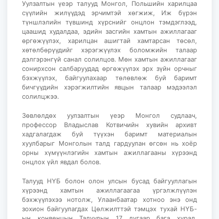
Уулзалтын үеэр талууд Монгол, Польшийн харилцаа
сүүлийн жилүүдэд эрчимтэй хөгжиж, Иж бүрэн
түншлэлийн түвшинд хүрснийг онцлон тэмдэглээд,
цаашид худалдаа, эдийн засгийн хамтын ажиллагааг
өргөжүүлэх, харилцан ашигтай хамтарсан төсөл,
хөтөлбөрүүдийг хэрэгжүүлэх боломжийн талаар
дэлгэрэнгүй санал солилцов. Мөн хамтын ажиллагааг
сонирхсон салбаруудад өргөжүүлэх эрх зүйн орчныг
бэхжүүлэх, байгуулахаар төлөвлөж буй баримт
бичгүүдийн хэрэгжилтийн явцын талаар мэдээлэл
солилцжээ.
Зөвлөлдөх уулзалтын үеэр Монгол судлаач,
профессор Владыслав Котвичийн хувийн архивт
хадгалагдаж буй түүхэн баримт материалын
хуулбарыг Монголын талд гардуулан өгсөн нь хоёр
орны хүмүүнлэгийн хамтын ажиллагааны хүрээнд
онцлох үйл явдал болов.
Талууд НҮБ болон олон улсын бусад байгууллагын
хүрээнд хамтын ажиллагаагаа үргэлжлүүлэн
бэхжүүлэхээ нотолж, Улаанбаатар хотноо энэ онд
зохион байгуулагдах Цөлжилттэй тэмцэх тухай НҮБ-
ын конвенцын Талуудын 17 дугаар бага хурал,