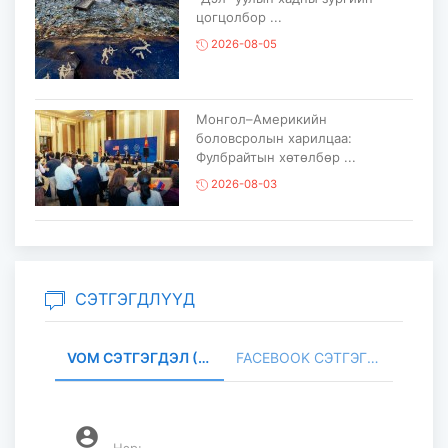
цогцолбор ...
2026-08-05
Монгол–Америкийн
боловсролын харилцаа:
Фулбрайтын хөтөлбөр ...
2026-08-03
Консулын XXIV зөвлөлдөх
уулзалт Улаанбаатар хотноо
боллоо...
СЭТГЭГДЛҮҮД
2026-08-03
VOM СЭТГЭГДЭЛ (0)
FACEBOOK СЭТГЭГДЭЛ (
Камбожийн Хаант Улсын Хааны
академийн ерөнхийлөгч Сок
Төүч ...
2026-08-03
account_circle