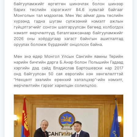
байгууламжийг өргөтгөн шинэчлэх болон шинээр
барих төслийн хэрэгжилт 84.6 хувьтай байгааг
Монголын тал мэдээлэв. Мөн Увс аймаг дахь төслийн
хүрээнд гадна шугам сүлжээний нэмэлт ажлын
гүйцэтгэгчийг сонгон шалгаруулсан бөгөөд холбогдох
нэмэлт өөрчлөлтүүд баталгаажсанаар байгууламжийг
2026 оны хоёрдугаар хагаст байнгын ашиглалтад
оруулах боломж бүрдэхийг онцолсон байна.
Мөн энэ өдөр Монгол Улсын Сангийн яамны Төрийн
нарийн бичгийн дарга Б.Анар болон Польшийн Гадаад
хэргийн дэд сайд Владислав Бартошевски нар 2017
онд байгуулсан 50 сая еврогийн нэн хөнгөлөлттэй
“Нөхцөлт зээлийн ерөнхий хэлэлцээр”-ийн нэмэлт,
өөрчлөлтийн гэрээг харилцан солилцлоо.