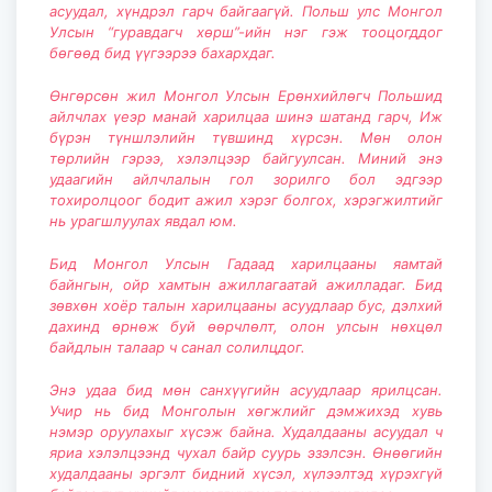
асуудал, хүндрэл гарч байгаагүй. Польш улс Монгол
Улсын “гуравдагч хөрш”-ийн нэг гэж тооцогддог
бөгөөд бид үүгээрээ бахархдаг.
Өнгөрсөн жил Монгол Улсын Ерөнхийлөгч Польшид
айлчлах үеэр манай харилцаа шинэ шатанд гарч, Иж
бүрэн түншлэлийн түвшинд хүрсэн. Мөн олон
төрлийн гэрээ, хэлэлцээр байгуулсан. Миний энэ
удаагийн айлчлалын гол зорилго бол эдгээр
тохиролцоог бодит ажил хэрэг болгох, хэрэгжилтийг
нь урагшлуулах явдал юм.
Бид Монгол Улсын Гадаад харилцааны яамтай
байнгын, ойр хамтын ажиллагаатай ажилладаг. Бид
зөвхөн хоёр талын харилцааны асуудлаар бус, дэлхий
дахинд өрнөж буй өөрчлөлт, олон улсын нөхцөл
байдлын талаар ч санал солилцдог.
Энэ удаа бид мөн санхүүгийн асуудлаар ярилцсан.
Учир нь бид Монголын хөгжлийг дэмжихэд хувь
нэмэр оруулахыг хүсэж байна. Худалдааны асуудал ч
яриа хэлэлцээнд чухал байр суурь эзэлсэн. Өнөөгийн
худалдааны эргэлт бидний хүсэл, хүлээлтэд хүрэхгүй