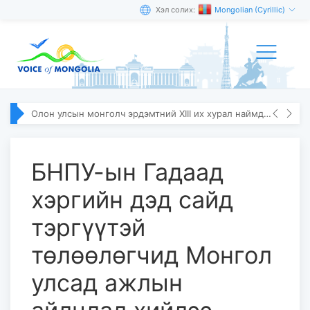
Хэл солих:
Mongolian (Cyrillic)
Олон улсын монголч эрдэмтний XIII их хурал наймдугаар сарын 10–13-ны өдөр болно
БНПУ-ын Гадаад
хэргийн дэд сайд
тэргүүтэй
төлөөлөгчид Монгол
улсад ажлын