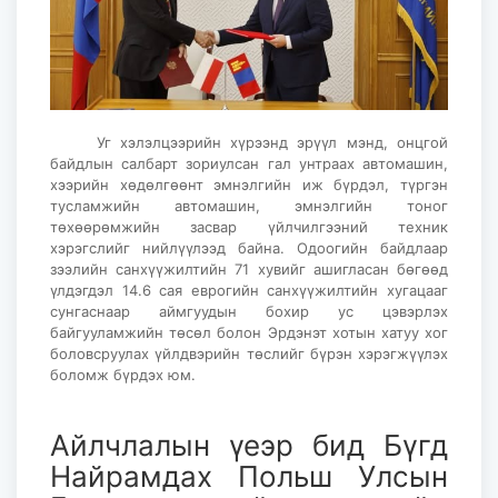
Уг хэлэлцээрийн хүрээнд эрүүл мэнд, онцгой
байдлын салбарт зориулсан гал унтраах автомашин,
хээрийн хөдөлгөөнт эмнэлгийн иж бүрдэл, түргэн
тусламжийн автомашин, эмнэлгийн тоног
төхөөрөмжийн засвар үйлчилгээний техник
хэрэгслийг нийлүүлээд байна. Одоогийн байдлаар
зээлийн санхүүжилтийн 71 хувийг ашигласан бөгөөд
үлдэгдэл 14.6 сая еврогийн санхүүжилтийн хугацааг
сунгаснаар аймгуудын бохир ус цэвэрлэх
байгууламжийн төсөл болон Эрдэнэт хотын хатуу хог
боловсруулах үйлдвэрийн төслийг бүрэн хэрэгжүүлэх
боломж бүрдэх юм.
Айлчлалын үеэр бид Бүгд
Найрамдах Польш Улсын