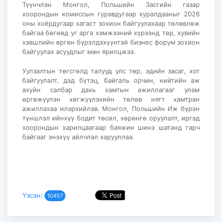
Түүнчлэн Монгол, Польшийн Засгийн газар
хоорондын комиссын гуравдугаар хуралдааныг 2026
оны хоёрдугаар хагаст зохион байгуулахаар төлөвлөж
байгаа бөгөөд уг арга хэмжээний хүрээнд төр, хувийн
хэвшлийн өргөн бүрэлдэхүүнтэй бизнес форум зохион
байгуулах асуудлыг мөн ярилцжээ.
Уулзалтын төгсгөлд талууд улс төр, эдийн засаг, хот
байгуулалт, дэд бүтэц, байгаль орчин, нийтийн аж
ахуйн салбар дахь хамтын ажиллагааг улам
өргөжүүлэн хөгжүүлэхийн төлөө нягт хамтран
ажиллахаа илэрхийлэв. Монгол, Польшийн Иж бүрэн
түншлэл ийнхүү бодит төсөл, хөрөнгө оруулалт, иргэд
хоорондын харилцаагаар баяжин шинэ шатанд гарч
байгааг энэхүү айлчлал харууллаа.
Үзсэн:
10457