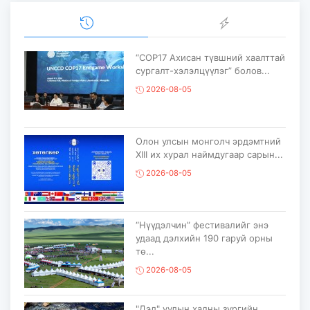
“COP17 Ахисан түвшний хаалттай
сургалт-хэлэлцүүлэг” болов...
2026-08-05
Олон улсын монголч эрдэмтний
XIII их хурал наймдугаар сарын...
2026-08-05
“Нүүдэлчин” фестивалийг энэ
удаад дэлхийн 190 гаруй орны
тө...
2026-08-05
"Дэл" уулын хадны зургийн