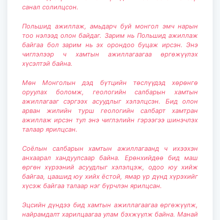
санал солилцсон.
Польшид ажиллаж, амьдарч буй монгол эмч нарын
тоо нэлээд олон байдаг. Зарим нь Польшид ажиллаж
байгаа бол зарим нь эх орондоо буцаж ирсэн. Энэ
чиглэлээр ч хамтын ажиллагаагаа өргөжүүлэх
хүсэлтэй байна.
Мөн Монголын дэд бүтцийн төслүүдэд хөрөнгө
оруулах боломж, геологийн салбарын хамтын
ажиллагааг сэргээх асуудлыг хэлэлцсэн. Бид олон
арван жилийн турш геологийн салбарт хамтран
ажиллаж ирсэн тул энэ чиглэлийн гэрээгээ шинэчлэх
талаар ярилцсан.
Соёлын салбарын хамтын ажиллагаанд ч ихээхэн
анхаарал хандуулсаар байна. Ерөнхийдөө бид маш
өргөн хүрээний асуудлыг хэлэлцэж, одоо юу хийж
байгаа, цаашид юу хийх ёстой, ямар үр дүнд хүрэхийг
хүсэж байгаа талаар нэг бүрчлэн ярилцсан.
Эцсийн дүндээ бид хамтын ажиллагаагаа өргөжүүлж,
найрамдалт харилцаагаа улам бэхжүүлж байна. Манай