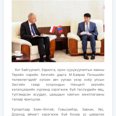
Хот байгуулалт, барилга, орон сууцжуулалтын яамны
Төрийн нарийн бичгийн дарга М.Баяраа Польшийн
төлөөлөгчдийг хүлээн авч уулзах үеэр хоёр улсын
Засгийн газар хоорондын Нөхцөлт зээлийн
хэлэлцээрийн хүрээнд хэрэгжиж буй төслүүдийн явц,
тулгамдсан асуудал, цаашдын хамтын ажиллагааны
талаар ярилцлаа.
Уулзалтаар Баян-Өлгий, Говьсүмбэр, Завхан, Увс,
Дорнод аймагт хэрэгжиж буй бохир ус цэвэрлэх