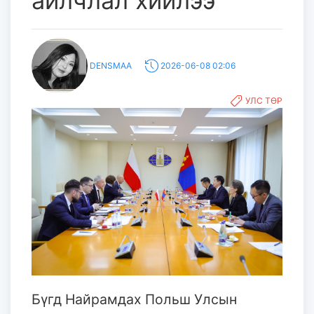
айлчлал хийлээ
DENSMAA
2026-06-08 02:06
УЛС ТӨР
Бүгд Найрамдах Польш Улсын