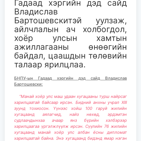
Гадаад хэргийн дэд сайд
Владислав
Бартошевскитэй уулзаж,
айлчлалын ач холбогдол,
хоёр улсын хамтын
ажиллагааны өнөөгийн
байдал, цаашдын төлөвийн
талаар ярилцлаа.
БНПУ-ын Гадаад хэргийн дэд сайд Владислав
Бартошевски:
“Манай хоёр улс маш удаан хугацааны турш найрсаг
харилцаатай байсаар ирсэн. Бидний анхны учрал XIII
зуунд тохиосон. Үүнээс хойш 100 гаруй жилийн
хугацаанд аялагчид, найз нөхөд, эрдэмтэн
судлаачдынхаа ачаар янз бүрийн хэлбэрээр
харилцаагаа үргэлжлүүлж ирсэн. Сүүлийн 76 жилийн
хугацаанд манай хоёр улс албан ёсны дипломат
харилцаатай байна. Энэ хугацаанд бидэнд ямар нэгэн