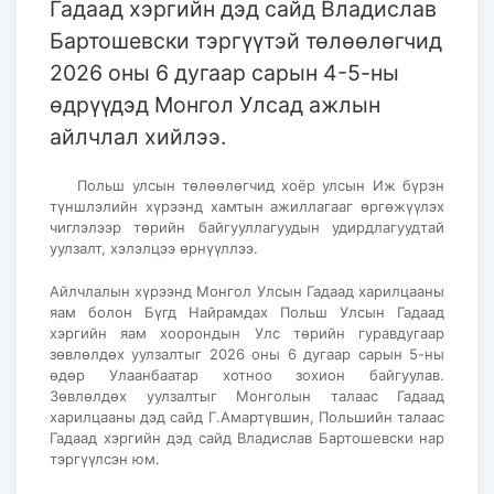
Гадаад хэргийн дэд сайд Владислав
Бартошевски тэргүүтэй төлөөлөгчид
2026 оны 6 дугаар сарын 4-5-ны
өдрүүдэд Монгол Улсад ажлын
айлчлал хийлээ.
Польш улсын төлөөлөгчид хоёр улсын Иж бүрэн
түншлэлийн хүрээнд хамтын ажиллагааг өргөжүүлэх
чиглэлээр төрийн байгууллагуудын удирдлагуудтай
уулзалт, хэлэлцээ өрнүүллээ.
Айлчлалын хүрээнд Монгол Улсын Гадаад харилцааны
яам болон Бүгд Найрамдах Польш Улсын Гадаад
хэргийн яам хоорондын Улс төрийн гуравдугаар
зөвлөлдөх уулзалтыг 2026 оны 6 дугаар сарын 5-ны
өдөр Улаанбаатар хотноо зохион байгуулав.
Зөвлөлдөх уулзалтыг Монголын талаас Гадаад
харилцааны дэд сайд Г.Амартүвшин, Польшийн талаас
Гадаад хэргийн дэд сайд Владислав Бартошевски нар
тэргүүлсэн юм.