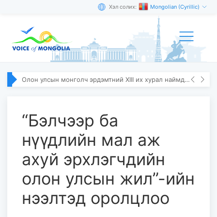
Хэл солих:
Mongolian (Cyrillic)
Олон улсын монголч эрдэмтний XIII их хурал наймдугаар сарын 10–13-ны өдөр болно
“Бэлчээр ба
нүүдлийн мал аж
ахуй эрхлэгчдийн
олон улсын жил”-ийн
нээлтэд оролцлоо