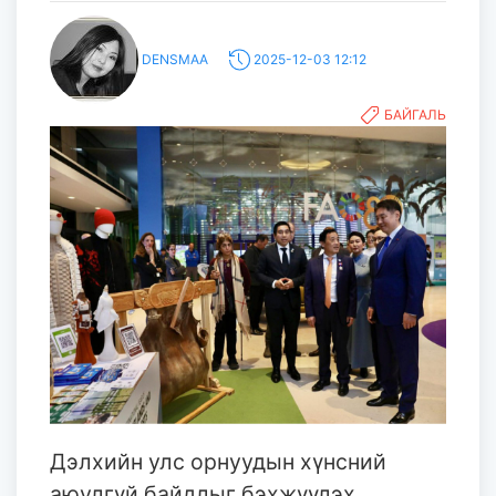
DENSMAA
2025-12-03 12:12
БАЙГАЛЬ
Дэлхийн улс орнуудын хүнсний
аюулгүй байдлыг бэхжүүлэх,