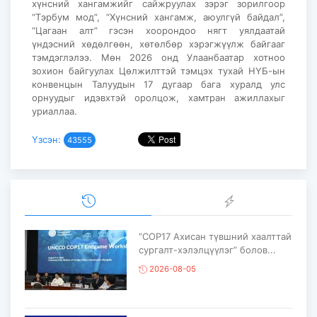
хүнсний хангамжийг сайжруулах зэрэг зорилгоор
“Тэрбум мод”, “Хүнсний хангамж, аюулгүй байдал”,
“Цагаан алт” гэсэн хоорондоо нягт уялдаатай
үндэсний хөдөлгөөн, хөтөлбөр хэрэгжүүлж байгааг
тэмдэглэлээ. Мөн 2026 онд Улаанбаатар хотноо
зохион байгуулах Цөлжилттэй тэмцэх тухай НҮБ-ын
конвенцын Талуудын 17 дугаар бага хуралд улс
орнуудыг идэвхтэй оролцож, хамтран ажиллахыг
уриаллаа.
Үзсэн:
43555
“COP17 Ахисан түвшний хаалттай
сургалт-хэлэлцүүлэг” болов...
2026-08-05