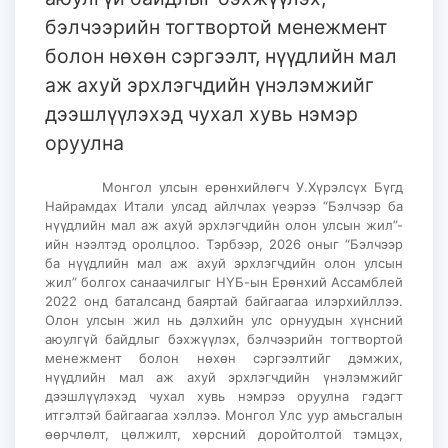
бэлчээрийн тогтвортой менежмент
болон нөхөн сэргээлт, нүүдлийн мал
аж ахуй эрхлэгчдийн үнэлэмжийг
дээшлүүлэхэд чухал хувь нэмэр
оруулна
Монгол улсын ерөнхийлөгч У.Хүрэлсүх Бүгд
Найрамдах Итали улсад айлчлах үеэрээ “Бэлчээр ба
нүүдлийн мал аж ахуй эрхлэгчдийн олон улсын жил”-
ийн нээлтэд оролцлоо. Тэрбээр, 2026 оныг “Бэлчээр
ба нүүдлийн мал аж ахуй эрхлэгчдийн олон улсын
жил” болгох санаачилгыг НҮБ-ын Ерөнхий Ассамблей
2022 онд баталсанд баяртай байгаагаа илэрхийллээ.
Олон улсын жил нь дэлхийн улс орнуудын хүнсний
аюулгүй байдлыг бэхжүүлэх, бэлчээрийн тогтвортой
менежмент болон нөхөн сэргээлтийг дэмжих,
нүүдлийн мал аж ахуй эрхлэгчдийн үнэлэмжийг
дээшлүүлэхэд чухал хувь нэмрээ оруулна гэдэгт
итгэлтэй байгаагаа хэллээ. Монгол Улс уур амьсгалын
өөрчлөлт, цөлжилт, хөрсний доройтолтой тэмцэх,