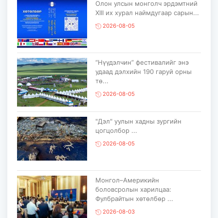
Олон улсын монголч эрдэмтний
XIII их хурал наймдугаар сарын...
2026-08-05
“Нүүдэлчин” фестивалийг энэ
удаад дэлхийн 190 гаруй орны
тө...
2026-08-05
"Дэл" уулын хадны зургийн
цогцолбор ...
2026-08-05
Монгол–Америкийн
боловсролын харилцаа:
Фулбрайтын хөтөлбөр ...
2026-08-03