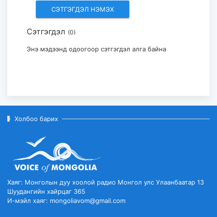
2026-08-03
Сэтгэгдэл
(0)
"The HU" хамтлаг ирэх 10-р сард
Их Британи дахь аялан тогло...
Энэ мэдээнд одоогоор сэтгэгдэл алга байна
2026-08-03
Холбоо барих
Хаяг: Монголын дуу хоолой радио Монгол улс Улаанбаатар 13
Шуудангийн хайрцаг 365
И-мэйл хаяг: mongoliavom@gmail.com