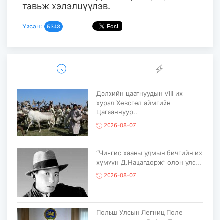
тавьж хэлэлцүүлэв.
Үзсэн:
5343
Дэлхийн цаатнуудын VIII их
хурал Хөвсгөл аймгийн
Цагааннуур...
2026-08-07
“Чингис хааны удмын бичгийн их
хүмүүн Д.Нацагдорж” олон улс...
2026-08-07
Польш Улсын Легниц Поле