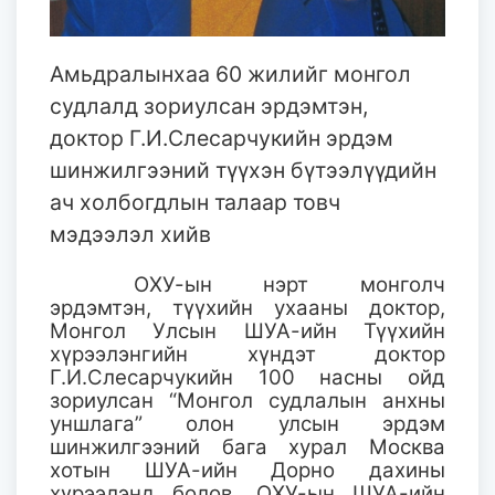
Амьдралынхаа 60 жилийг монгол
судлалд зориулсан эрдэмтэн,
доктор Г.И.Слесарчукийн эрдэм
шинжилгээний түүхэн бүтээлүүдийн
ач холбогдлын талаар товч
мэдээлэл хийв
ОХУ-ын нэрт монголч
эрдэмтэн, түүхийн ухааны доктор,
Монгол Улсын ШУА-ийн Түүхийн
хүрээлэнгийн хүндэт доктор
Г.И.Слесарчукийн 100 насны ойд
зориулсан “Монгол судлалын анхны
уншлага” олон улсын эрдэм
шинжилгээний бага хурал Москва
хотын ШУА-ийн Дорно дахины
хүрээлэнд болов. ОХУ-ын ШУА-ийн