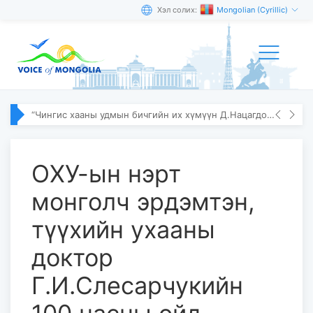
Хэл солих:
Mongolian (Cyrillic)
“Чингис хааны удмын бичгийн их хүмүүн Д.Нацагдорж” олон улсын эрдэм шинжилгээний хурал болов
ОХУ-ын нэрт
монголч эрдэмтэн,
түүхийн ухааны
доктор
Г.И.Слесарчукийн