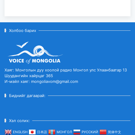
Холбоо барих
Хаяг: Монголын дуу хоолой радио Монгол улс Улаанбаатар 13
Шуудангийн хайрцаг 365
И-мэйл хаяг: mongoliavom@gmail.com
Биднийг дагаарай:
Хэл солих:
ENGLISH
日本語
МОНГОЛ
РУССКИЙ
简体中文