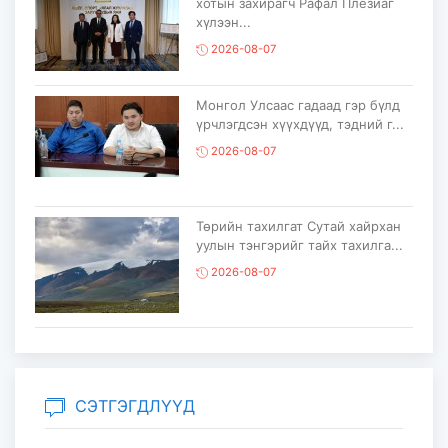
хотын захирагч Рафал Плезиаг
хүлээн...
2026-08-07
Монгол Улсаас гадаад гэр бүлд
үрчлэгдсэн хүүхдүүд, тэдний г...
2026-08-07
Төрийн тахилгат Сутай хайрхан
уулын тэнгэрийг тайх тахилга...
2026-08-07
“COP17 Ахисан түвшний хаалттай
сургалт-хэлэлцүүлэг” болов...
2026-08-05
СЭТГЭГДЛҮҮД