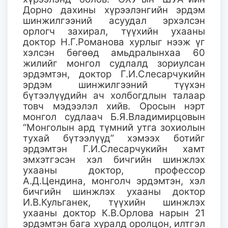
Дорно дахины хүрээлэнгийн эрдэм
шинжилгээний асуудал эрхэлсэн
орлогч захирал, түүхийн ухааны
доктор Н.Г.Романова хурлыг нээж үг
хэлсэн бөгөөд амьдралынхаа 60
жилийг монгол судлалд зориулсан
эрдэмтэн, доктор Г.И.Слесарчукийн
эрдэм шинжилгээний түүхэн
бүтээлүүдийн ач холбогдлын талаар
товч мэдээлэл хийв. Оросын нэрт
монгол судлаач Б.Я.Владимирцовын
“Монголын ард түмний утга зохиолын
тухай бүтээлүүд” хэмээх ботийг
эрдэмтэн Г.И.Слесарчукийн хамт
эмхэтгэсэн хэл бичгийн шинжлэх
ухааны доктор, профессор
А.Д.Цендина, монголч эрдэмтэн, хэл
бичгийн шинжлэх ухааны доктор
И.В.Кульганек, түүхийн шинжлэх
ухааны доктор К.В.Орлова нарын 21
эрдэмтэн бага хуралд оролцон, илтгэл