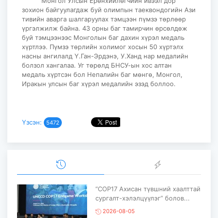
Монгол Улсын Ерөнхийлөгчийн ивээл дор
зохион байгуулагдаж буй олимпын таеквондогийн Ази
тивийн аварга шалгаруулах тэмцээн пүмзэ төрлөөр
үргэлжилж байна. 43 орны баг тамирчин өрсөлдөж
буй тэмцээнээс Монголын баг дахин хүрэл медаль
хүртлээ. Пүмзэ төрлийн холимог хосын 50 хүртэлх
насны ангилалд Ү.Ган-Эрдэнэ, У.Ханд нар медалийн
болзол хангалаа. Уг төрөлд БНСУ-ын хос алтан
медаль хүртсэн бол Непалийн баг мөнгө, Монгол,
Иракын улсын баг хүрэл медалийн эзэд боллоо.
Үзсэн:
5472
“COP17 Ахисан түвшний хаалттай
сургалт-хэлэлцүүлэг” болов...
2026-08-05