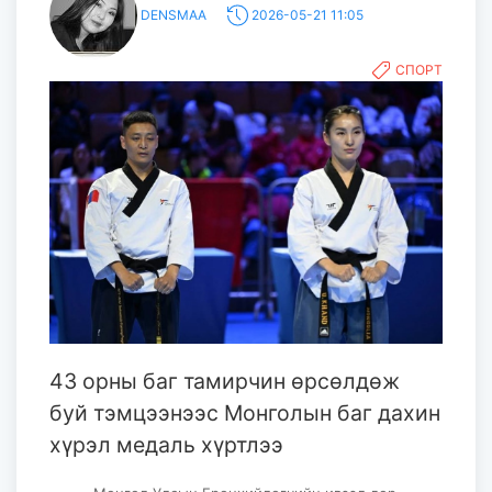
DENSMAA
2026-05-21 11:05
СПОРТ
43 орны баг тамирчин өрсөлдөж
буй тэмцээнээс Монголын баг дахин
хүрэл медаль хүртлээ