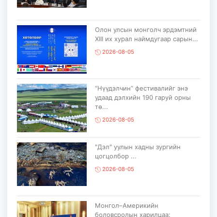
Олон улсын монголч эрдэмтний
XIII их хурал наймдугаар сарын...
2026-08-05
“Нүүдэлчин” фестивалийг энэ
удаад дэлхийн 190 гаруй орны
тө...
2026-08-05
"Дэл" уулын хадны зургийн
цогцолбор ...
2026-08-05
Монгол–Америкийн
боловсролын харилцаа: