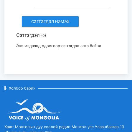
“Хөвсгөл нуураа хайрлая,
хамгаалъя” эрдэм
шинжилгээний хура...
2026-08-03
Сэтгэгдэл
(0)
"The HU" хамтлаг ирэх 10-р сард
Их Британи дахь аялан тогло...
Энэ мэдээнд одоогоор сэтгэгдэл алга байна
2026-08-03
Холбоо барих
Хаяг: Монголын дуу хоолой радио Монгол улс Улаанбаатар 13