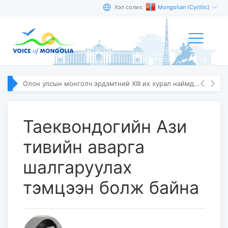
Хэл солих:
Mongolian (Cyrillic)
Олон улсын монголч эрдэмтний XIII их хурал наймдугаар сарын 10–13-ны өдөр болно
Таеквондогийн Ази
тивийн аварга
шалгаруулах
тэмцээн болж байна