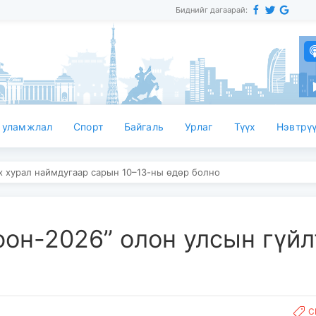
Биднийг дагаарай:
 уламжлал
Спорт
Байгаль
Урлаг
Түүх
Нэвтрүү
их хурал наймдугаар сарын 10–13-ны өдөр болно
он-2026” олон улсын гүйл
С