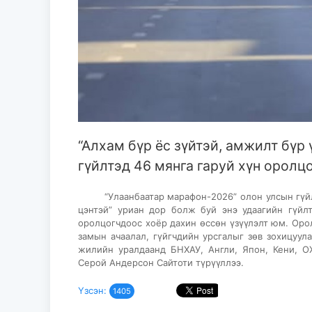
“Алхам бүр ёс зүйтэй, амжилт бүр 
гүйлтэд 46 мянга гаруй хүн оролц
“Улаанбаатар марафон-2026” олон улсын гүйлт ө
цэнтэй” уриан дор болж буй энэ удаагийн гүйл
оролцогчдоос хоёр дахин өссөн үзүүлэлт юм. Оро
замын ачаалал, гүйгчдийн урсгалыг зөв зохицуул
жилийн уралдаанд БНХАУ, Англи, Япон, Кени, 
Серой Андерсон Сайтоти түрүүллээ.
Үзсэн:
1405