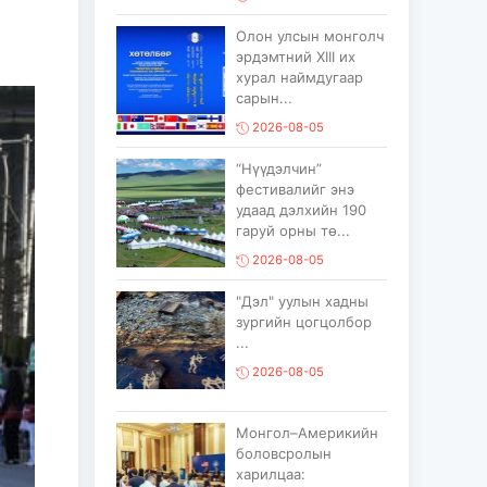
Олон улсын монголч
эрдэмтний XIII их
хурал наймдугаар
сарын...
2026-08-05
“Нүүдэлчин”
фестивалийг энэ
удаад дэлхийн 190
гаруй орны тө...
2026-08-05
"Дэл" уулын хадны
зургийн цогцолбор
...
2026-08-05
Монгол–Америкийн
боловсролын
харилцаа: