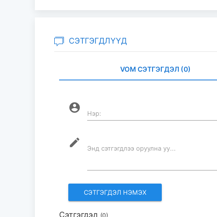
СЭТГЭГДЛҮҮД
VOM СЭТГЭГДЭЛ (0)
account_circle
Нэр:
mode_edit
Энд сэтгэгдлээ оруулна уу...
Сэтгэгдэл
(0)