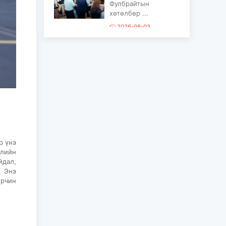
Фулбрайтын
хөтөлбөр ...
2026-08-03
Консулын XXIV
зөвлөлдөх уулзалт
Улаанбаатар хотноо
боллоо...
2026-08-03
Камбожийн Хаант
Улсын Хааны
академийн
ерөнхийлөгч Сок
р үнэ
Төүч ...
илийн
2026-08-03
йдал,
. Энэ
“Contemporary
ирчин
series” хамтарсан
үзэсгэлэн үзэж,
залуу уран ...
2026-08-03