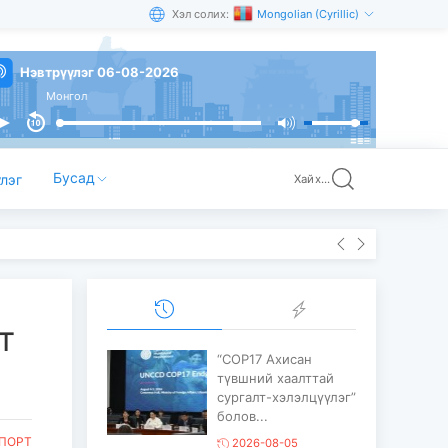
Хэл солих:
Mongolian (Cyrillic)
Нэвтрүүлэг 06-08-2026
Монгол
Бусад
лэг
Хайх...
т
“COP17 Ахисан
түвшний хаалттай
сургалт-хэлэлцүүлэг”
болов...
ПОРТ
2026-08-05