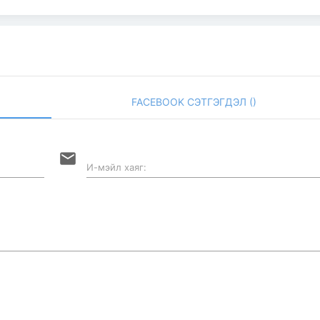
FACEBOOK СЭТГЭГДЭЛ (
)
email
И-мэйл хаяг: