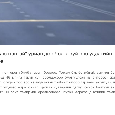
үнэ цэнтэй” уриан дор болж буй энэ удаагийн
ов
нгөрөгч бямба гарагт боллоо. “Алхам бүр ёс зүйтэй, амжилт бү
тэд 46 мянга гаруй хүн оролцохоор бүртгүүлсэн нь өнгөрсөн ж
лцогчдын тоо эрс нэмэгдсэнтэй холбоотойгоор гарааны аюулгүй ба
ах үүднээс марафонийг цагийн хуваарийн дагуу зохион байгуулсан
ОХУ-ын элит тамирчин оролцсоноос бүтэн марафонд Кенийн там