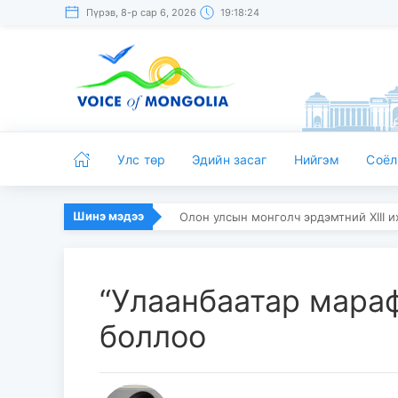
Пүрэв, 8-р сар 6, 2026
19:18:24
Улс төр
Эдийн засаг
Нийгэм
Соёл
Шинэ мэдээ
Олон улсын монголч эрдэмтний XIII 
“Улаанбаатар мараф
боллоо