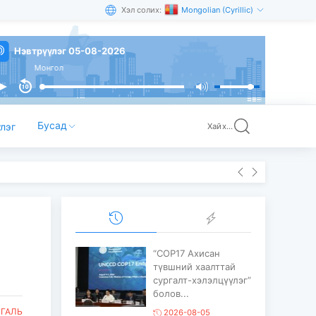
Хэл солих:
Mongolian (Cyrillic)
Нэвтрүүлэг 05-08-2026
Монгол
Бусад
лэг
Хайх...
“COP17 Ахисан
түвшний хаалттай
сургалт-хэлэлцүүлэг”
болов...
ЙГАЛЬ
2026-08-05