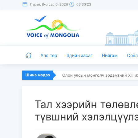
Пүрэв, 8-р сар 6, 2026
03:30:24
Улс төр
Эдийн засаг
Нийгэм
Соёл
Шинэ мэдээ
Олон улсын монголч эрдэмтний XIII 
Тал хээрийн төлөвл
түвшний хэлэлцүүлэ