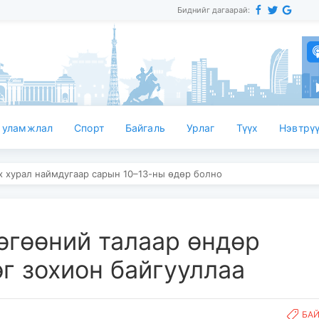
Биднийг дагаарай:
 уламжлал
Спорт
Байгаль
Урлаг
Түүх
Нэвтрүү
их хурал наймдугаар сарын 10–13-ны өдөр болно
өгөөний талаар өндөр
г зохион байгууллаа
БА