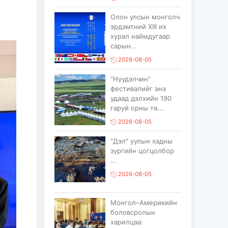
Олон улсын монголч
эрдэмтний XIII их
хурал наймдугаар
сарын...
2026-08-05
“Нүүдэлчин”
фестивалийг энэ
удаад дэлхийн 190
гаруй орны тө...
2026-08-05
"Дэл" уулын хадны
зургийн цогцолбор
...
2026-08-05
Монгол–Америкийн
боловсролын
харилцаа: