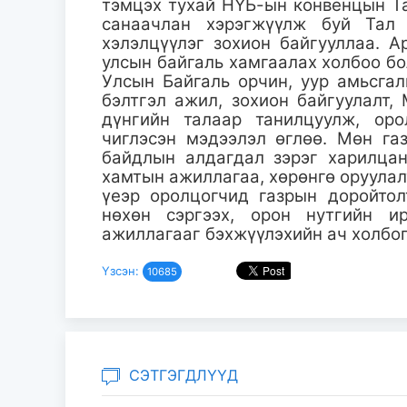
тэмцэх тухай НҮБ-ын конвенцын Та
санаачлан хэрэгжүүлж буй Тал 
хэлэлцүүлэг зохион байгууллаа. 
улсын байгаль хамгаалах холбоо б
Улсын Байгаль орчин, уур амьсга
бэлтгэл ажил, зохион байгуулалт,
дүнгийн талаар танилцуулж, оро
чиглэсэн мэдээлэл өглөө. Мөн газ
байдлын алдагдал зэрэг харилцан
хамтын ажиллагаа, хөрөнгө оруулал
үеэр оролцогчид газрын доройтол
нөхөн сэргээх, орон нутгийн и
ажиллагааг бэхжүүлэхийн ач холбо
Үзсэн:
10685
СЭТГЭГДЛҮҮД