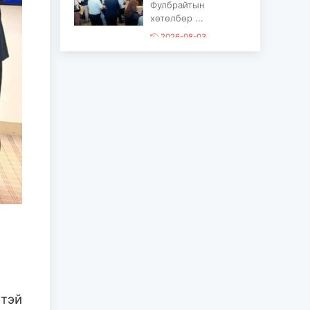
Фулбрайтын
хөтөлбөр ...
2026-08-03
Консулын XXIV
зөвлөлдөх уулзалт
Улаанбаатар хотноо
боллоо...
2026-08-03
Камбожийн Хаант
Улсын Хааны
академийн
ерөнхийлөгч Сок
Төүч ...
2026-08-03
“Contemporary
series” хамтарсан
үзэсгэлэн үзэж,
залуу уран ...
ттэй
2026-08-03