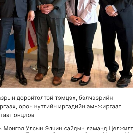
азрын доройтолтой тэмцэх, бэлчээрийн
ргээх, орон нутгийн иргэдийн амьжиргааг
гааг онцлов
ь Монгол Улсын Элчин сайдын яаманд Цөлжил