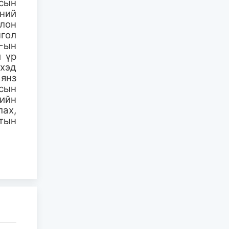
лсын
ний
“Хөвсгөл нуураа
Олон
хайрлая, хамгаалъя”
нгол
эрдэм
шинжилгээний
7-ын
хура...
й үр
хэд
2026-08-03
 янз
"The HU" хамтлаг
лсын
ирэх 10-р сард Их
гийн
Британи дахь аялан
лах,
тогло...
тын
2026-08-03