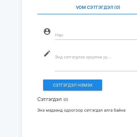
VOM СЭТГЭГДЭЛ (0)
account_circle
Нэр:
mode_edit
Энд сэтгэгдлээ оруулна уу...
Сэтгэгдэл
(0)
Энэ мэдээнд одоогоор сэтгэгдэл алга байна