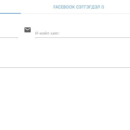
FACEBOOK СЭТГЭГДЭЛ (
)
email
И-мэйл хаяг: