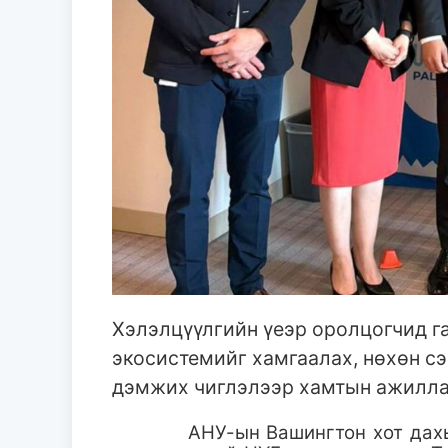
Хэлэлцүүлгийн үеэр оролцогчид г
экосистемийг хамгаалах, нөхөн сэ
дэмжих чиглэлээр хамтын ажилла
АНУ-ын Вашингтон хот дах