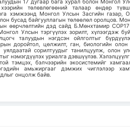
луудын 17 дугаар бага хурал болон Монгол У
хээрийн төлөвлөгөөний талаар өндөр түвш
Арга хэмжээнд Монгол Улсын Засгийн газар, 
олон бусад байгууллагын төлөөлөл оролцов. Мо
лын өөрчлөлтийн дэд сайд Б.Мөнхтамир COP1
 Монгол Улсын тэргүүлэх зорилт, хүлээгдэж бу
лцогч талуудын нэгдсэн ойлголтыг бүрдүүлэ
рын доройтол, цөлжилт, ган, биологийн олон
 уялдаатай сорилтуудыг танилцуулж, олон у
тыг нэмэгдүүлэх уриалга дэвшүүлэв. Хэлэлцүүл
той тэмцэх, бэлчээрийн экосистемийг хамгаа
ргэдийн амьжиргааг дэмжих чиглэлээр хам
гдлыг онцолж байв.