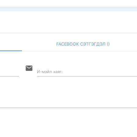
FACEBOOK СЭТГЭГДЭЛ (
)
email
И-мэйл хаяг: