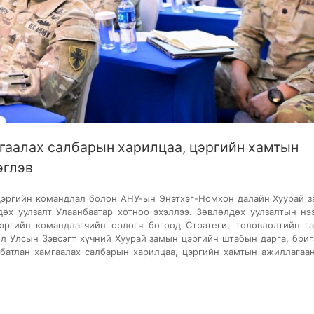
мгаалах салбарын харилцаа, цэргийн хамтын
эглэв
ргийн командлал болон АНУ-ын Энэтхэг-Номхон далайн Хуурай 
өх уулзалт Улаанбаатар хотноо эхэллээ. Зөвлөлдөх уулзалтын нэ
ргийн командлагчийн орлогч бөгөөд Стратеги, төлөвлөлтийн г
ол Улсын Зэвсэгт хүчний Хуурай замын цэргийн штабын дарга, бри
батлан хамгаалах салбарын харилцаа, цэргийн хамтын ажиллагаа