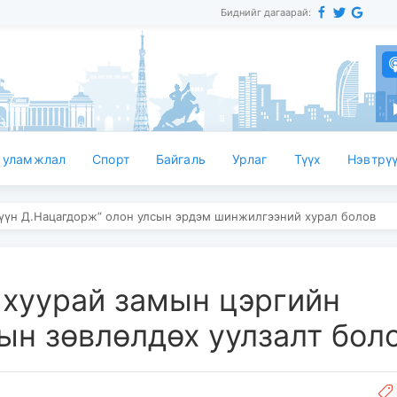
Биднийг дагаарай:
Мон
 уламжлал
Спорт
Байгаль
Урлаг
Түүх
Нэвтрүү
мүүн Д.Нацагдорж” олон улсын эрдэм шинжилгээний хурал болов
хуурай замын цэргийн
ын зөвлөлдөх уулзалт бол