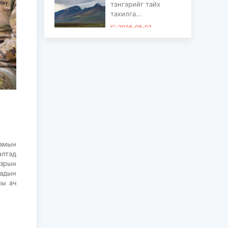
тэнгэрийг тайх
тахилга...
2026-08-07
“COP17 Ахисан
түвшний хаалттай
сургалт-хэлэлцүүлэг”
болов...
2026-08-05
Олон улсын монголч
эрдэмтний XIII их
хурал наймдугаар
сарын...
замын
2026-08-05
элтэд
азрын
“Нүүдэлчин”
гадын
фестивалийг энэ
ны ач
удаад дэлхийн 190
гаруй орны тө...
2026-08-05