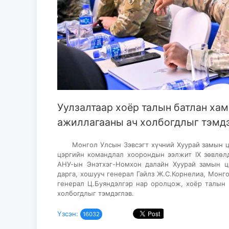
Уулзалтаар хоёр талын батлан ха
ажиллагааны ач холбогдлыг тэмд
Монгол Улсын Зэвсэгт хүчний Хуурай замын цэ
цэргийн командлал хоорондын ээлжит IX зөвлөлд
АНУ-ын Энэтхэг-Номхон далайн Хуурай замын цэ
дарга, хошууч генерал Гайлз Ж.С.Корнелиа, Монг
генерал Ц.Буяндэлгэр нар оролцож, хоёр талын 
холбогдлыг тэмдэглэв.
Үзсэн:
16032