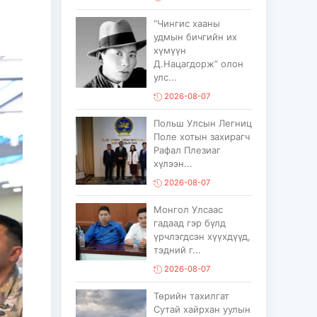
“Чингис хааны
удмын бичгийн их
хүмүүн
Д.Нацагдорж” олон
улс...
2026-08-07
Польш Улсын Легниц
Поле хотын захирагч
Рафал Плезиаг
хүлээн...
2026-08-07
Монгол Улсаас
гадаад гэр бүлд
үрчлэгдсэн хүүхдүүд,
тэдний г...
2026-08-07
Төрийн тахилгат
Сутай хайрхан уулын