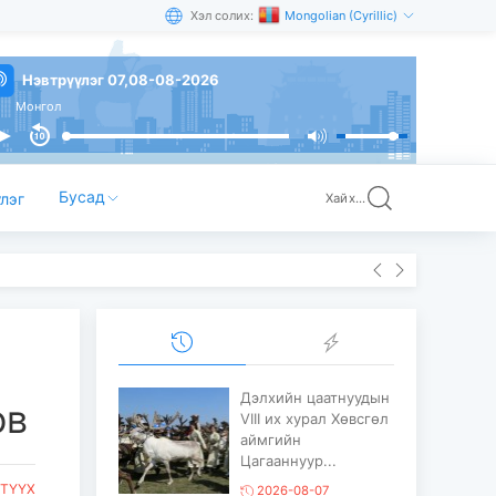
Хэл солих:
Mongolian (Cyrillic)
Нэвтрүүлэг 07,08-08-2026
гол
Бусад
лэг
Хайх...
Дэлхийн цаатнуудын
ов
VIII их хурал Хөвсгөл
аймгийн
Цагааннуур...
ТҮҮХ
2026-08-07