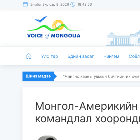
Бямба, 8-р сар 8, 2026
18:42:57
Улс төр
Эдийн засаг
Нийгэм
Соёл
Шинэ мэдээ
“Чингис хааны удмын бичгийн их хү
Монгол-Америкийн 
командлал хооронд