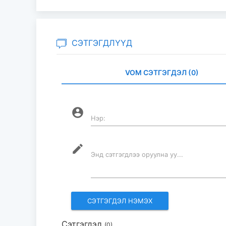
СЭТГЭГДЛҮҮД
VOM СЭТГЭГДЭЛ (0)
account_circle
Нэр:
mode_edit
Энд сэтгэгдлээ оруулна уу...
Сэтгэгдэл
(0)