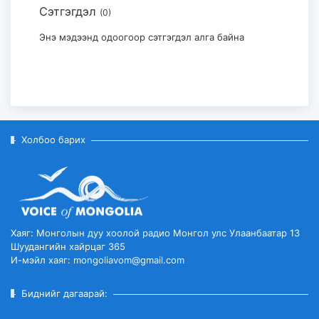
Сэтгэгдэл
(0)
Төрийн тахилгат Сутай хайрхан
уулын тэнгэрийг тайх тахилга...
Энэ мэдээнд одоогоор сэтгэгдэл алга байна
2026-08-07
Холбоо барих
Хаяг: Монголын дуу хоолой радио Монгол улс Улаанбаатар 13
Шуудангийн хайрцаг 365
И-мэйл хаяг: mongoliavom@gmail.com
Биднийг дагаарай: