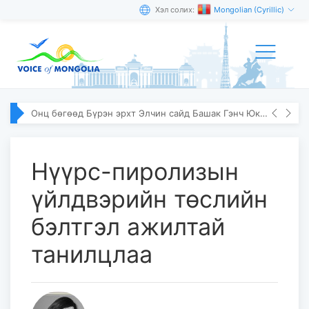
Хэл солих:
Mongolian (Cyrillic)
Онц бөгөөд Бүрэн эрхт Элчин сайд Башак Гэнч Юксэлийг хүлээн авч уулзлаа
Нүүрс-пиролизын
үйлдвэрийн төслийн
бэлтгэл ажилтай
танилцлаа