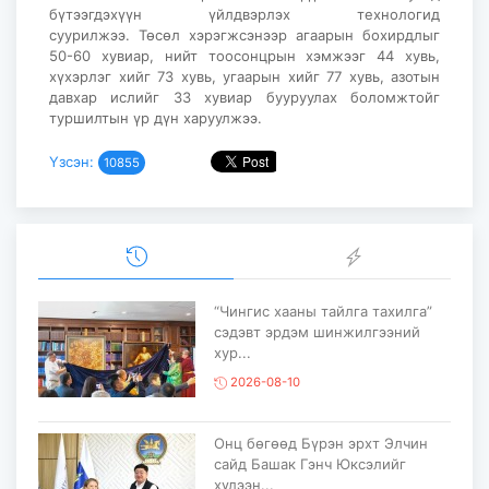
бүтээгдэхүүн үйлдвэрлэх технологид
суурилжээ. Төсөл хэрэгжсэнээр агаарын бохирдлыг
50-60 хувиар, нийт тоосонцрын хэмжээг 44 хувь,
хүхэрлэг хийг 73 хувь, угаарын хийг 77 хувь, азотын
давхар ислийг 33 хувиар бууруулах боломжтойг
туршилтын үр дүн харуулжээ.
Үзсэн:
10855
“Чингис хааны тайлга тахилга”
сэдэвт эрдэм шинжилгээний
хур...
2026-08-10
Онц бөгөөд Бүрэн эрхт Элчин
сайд Башак Гэнч Юксэлийг
хүлээн...