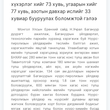
хүхэрлэг хийг 73 хувь, угаарын хийг
77 хувь, азотын давхар ислийг 33
хувиар бууруулах боломжтой гэлээ
Монгол Улсын Ерөнхий сайд Н.Учрал Багануур
дүүрэгт ажиллаж, Багануурын үйлдвэрлэл,
технологийн паркийн хүрээнд хэрэгжиж буй Нүүрс-
пиролизын үйлдвэрийн төслийн бэлтгэл ажил,
хэрэгжилтийн явцтай танилцлаа. Улаанбаатар хотын
өвлийн түлшний хэрэгцээнд зориулж өнгөрсөн өвөл
БНХАУ-аас 280 мянган тонн хагас кокс түлш авсан бол
Тавантолгой түлш компани 180 мянган тонн шахмал
түлш үйлдвэрлэж, айл өрх, аж ахуйн нэгжийн
хэрэгцээг хангасан. 134 сая ам.долларын хөрөнгө
оруулалттай Багануурын нүүрс-пиролизын үйлдвэр
ашиглалтад орсноор жилд 1.8 сая тонн нүүрс
боловсруулж, 600 мянган тонн хагас кокс түлш
үйлдвэрлэн нийслэлийн өвлийн түлшний хэрэгцээг
дотоодоос бүрэн хангах боломж бүрдэнэ. Нүүрс-
пиролизын үйлдвэр нь нүүрсийг дулааны аргаар
жигнэж боловсруулж хорт болон дэгдэмхий бодисыг
ялгаж хагас кокс түлш болон нүүрс-химийн бусад