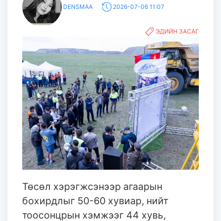
DENSMAA
2026-07-06 11:07
ЭДИЙН ЗАСАГ
Төсөл хэрэгжсэнээр агаарын
бохирдлыг 50-60 хувиар, нийт
тоосонцрын хэмжээг 44 хувь,