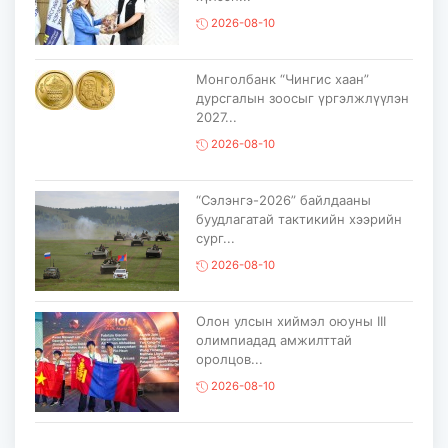
2026-08-10
Монголбанк “Чингис хаан”
дурсгалын зоосыг үргэлжлүүлэн
2027...
2026-08-10
“Сэлэнгэ-2026” байлдааны
буудлагатай тактикийн хээрийн
сург...
2026-08-10
Олон улсын хиймэл оюуны III
олимпиадад амжилттай
оролцов...
2026-08-10
Дэлхийн цаатнуудын VIII их